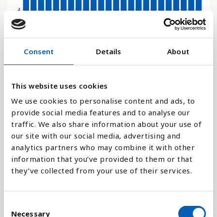
4
0
2000
2001
2002
2003
2004
2005
2006
2007
2008
2009
2010
2011
2012
2013
2014
2015
2016
2017
2018
2019
2020
2021
2022
2023
Consent
Details
About
Stapeldiagram
This website uses cookies
We use cookies to personalise content and ads, to
Linje
provide social media features and to analyse our
traffic. We also share information about your use of
Platt
our site with our social media, advertising and
analytics partners who may combine it with other
information that you’ve provided to them or that
they’ve collected from your use of their services.
Jämför med:
C
Necessary
o