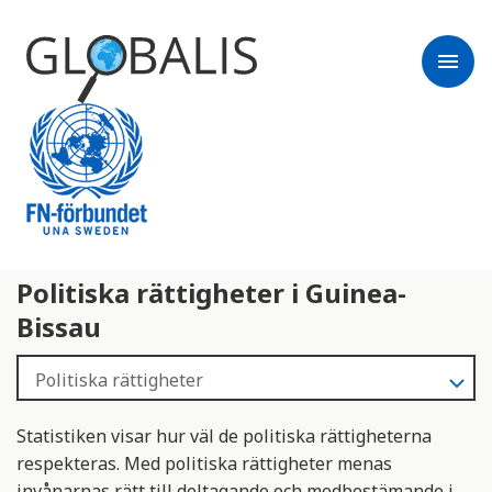
menu
Politiska rättigheter i Guinea-
Bissau
Statistiken visar hur väl de politiska rättigheterna
respekteras. Med politiska rättigheter menas
invånarnas rätt till deltagande och medbestämande i