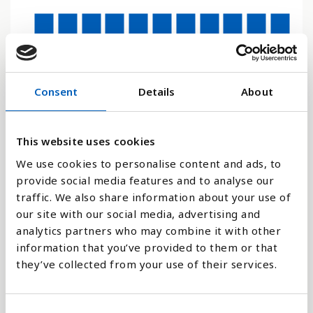
4
2
Consent
Details
About
0
2015
2016
2017
2018
2019
2020
2021
2022
2023
2024
2025
This website uses cookies
We use cookies to personalise content and ads, to
Stapeldiagram
provide social media features and to analyse our
traffic. We also share information about your use of
our site with our social media, advertising and
Linje
analytics partners who may combine it with other
information that you’ve provided to them or that
Platt
they’ve collected from your use of their services.
C