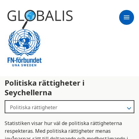
menu
Politiska rättigheter i
Seychellerna
Statistiken visar hur väl de politiska rättigheterna
respekteras. Med politiska rättigheter menas
invånarnas rätt till deltagande och medbestämande i