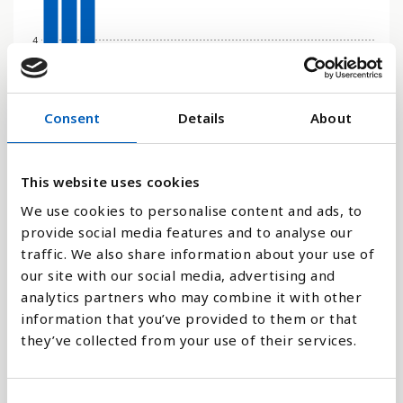
4
2
Consent
Details
About
0
1980
1995
2010
2017
2020
2023
1990
2005
2016
2019
2022
2025
1985
2000
2015
2018
2021
2024
This website uses cookies
We use cookies to personalise content and ads, to
Stapeldiagram
provide social media features and to analyse our
traffic. We also share information about your use of
our site with our social media, advertising and
Linje
analytics partners who may combine it with other
information that you’ve provided to them or that
Platt
they’ve collected from your use of their services.
C