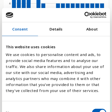
4
2
Consent
Details
About
0
2017
2018
2019
2020
2021
2022
2023
2024
2025
1975
1980
1985
1990
1995
2000
2005
2010
2015
2016
This website uses cookies
We use cookies to personalise content and ads, to
Stapeldiagram
provide social media features and to analyse our
traffic. We also share information about your use of
Linje
our site with our social media, advertising and
analytics partners who may combine it with other
Platt
information that you’ve provided to them or that
they’ve collected from your use of their services.
C
Jämför med: