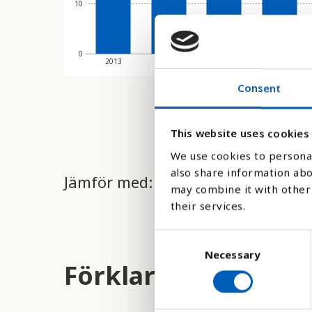
10
0
2013
2014
2015
2016
Consent
This website uses cookies
We use cookies to personal
also share information abo
Jämför med:
may combine it with other 
their services.
C
Necessary
o
Förklaring
n
s
e