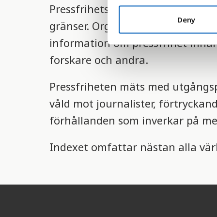
Pressfrihetsindexet utarbetades 
n
t
Deny
gränser. Organisationen rankar 
S
information om pressfrihet inhäm
e
l
forskare och andra.
e
c
Pressfriheten mäts med utgångspu
t
i
våld mot journalister, förtrycka
o
förhållanden som inverkar på med
n
Indexet omfattar nästan alla vär