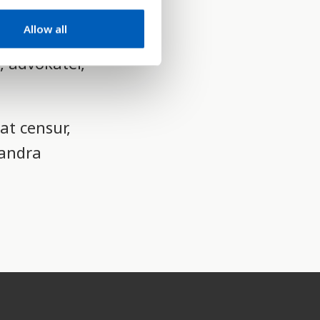
rtrar utan
Allow all
d av
, advokater,
at censur,
 andra