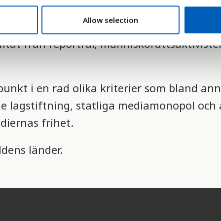
av den internationella organisationen Repo
Allow selection
merparten av världens länder med bakgrun
tat från reportrar, människorättsaktivister
nkt i en rad olika kriterier som bland ann
nde lagstiftning, statliga mediamonopol och
iernas frihet.
ldens länder.