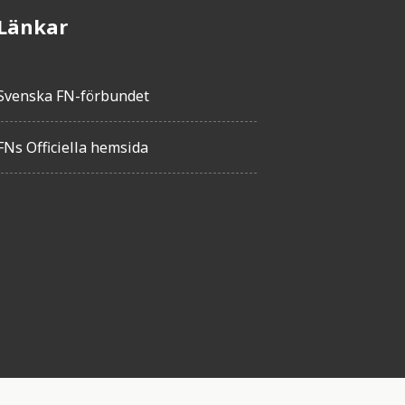
Länkar
Svenska FN-förbundet
FNs Officiella hemsida