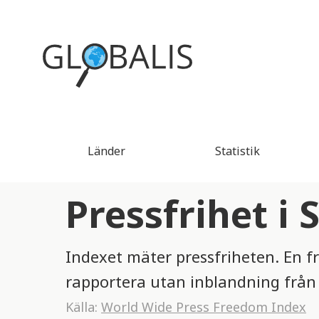
Länder
Statistik
Pressfrihet i
Indexet mäter pressfriheten. En fri
rapportera utan inblandning från 
Källa:
World Wide Press Freedom Index