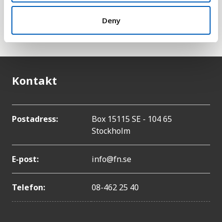
delmål om att tillgodose allmän och jämlik tillgång
till rent dricksvatten (till ett pris en har råd med)
Deny
senast 2030.
Kontakt
Postadress:
Box 15115 SE - 104 65
Stockholm
E-post:
info@fn.se
Telefon:
08-462 25 40