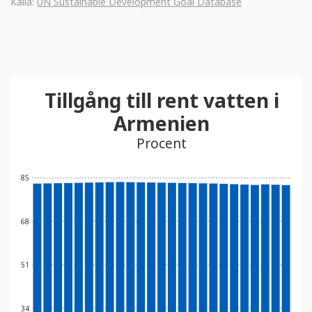
Källa:
UN Sustainable Development Goal Database
Tillgång till rent vatten i
Armenien
Procent
85
68
51
34