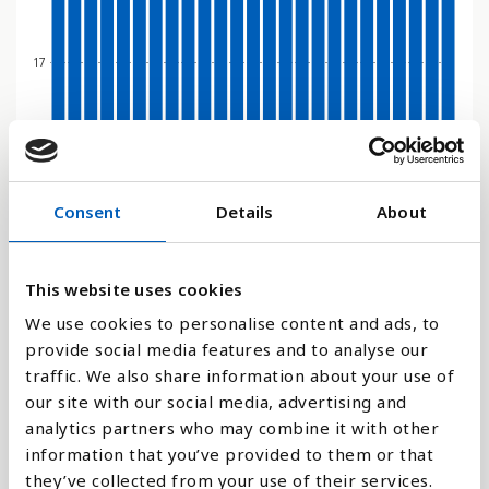
17
0
2009
2006
2003
2000
2022
2019
2016
2013
2010
2007
2004
2001
2023
2020
2017
2014
2011
2008
2005
2002
2024
2021
2018
2015
2012
Consent
Details
About
Stapeldiagram
Linje
This website uses cookies
We use cookies to personalise content and ads, to
Platt
provide social media features and to analyse our
traffic. We also share information about your use of
our site with our social media, advertising and
analytics partners who may combine it with other
information that you’ve provided to them or that
Jämför med:
they’ve collected from your use of their services.