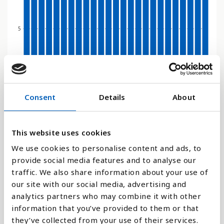
5
0
2009
2006
2003
2000
2022
2019
2016
2013
2010
2007
2004
2001
2023
2020
2017
2014
2011
2008
2005
2002
2024
2021
2018
2015
2012
Consent
Details
About
Stapeldiagram
Linje
This website uses cookies
We use cookies to personalise content and ads, to
Platt
provide social media features and to analyse our
traffic. We also share information about your use of
our site with our social media, advertising and
analytics partners who may combine it with other
information that you’ve provided to them or that
Jämför med:
they’ve collected from your use of their services.