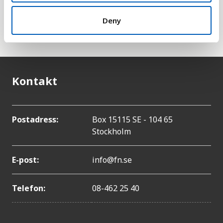
delmål om att tillgodose allmän och jämlik tillgång
till rent dricksvatten (till ett pris en har råd med)
Deny
senast 2030.
Kontakt
Postadress:
Box 15115 SE - 104 65
Stockholm
E-post:
info@fn.se
Telefon:
08-462 25 40