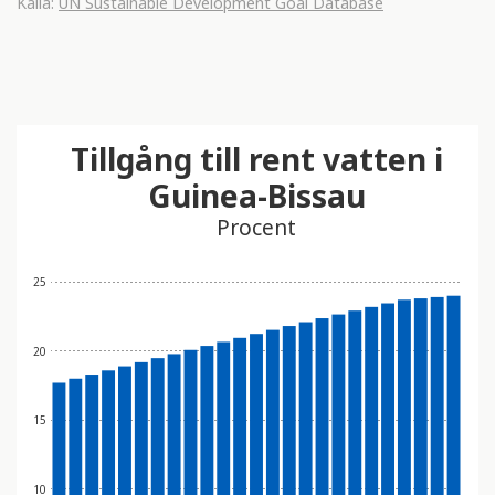
Källa:
UN Sustainable Development Goal Database
Tillgång till rent vatten i
Guinea-Bissau
Procent
25
20
15
10