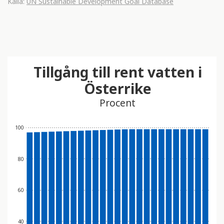
Källa:
UN Sustainable Development Goal Database
Tillgång till rent vatten i
Österrike
Procent
100
80
60
40