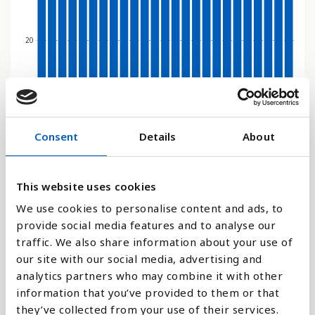
20
0
2011
2010
2009
2008
2007
2006
2005
2004
2003
2002
2001
2000
2024
2023
2022
2021
2020
2019
2018
2017
2016
2015
2014
2013
2012
Consent
Details
About
Stapeldiagram
Linje
This website uses cookies
We use cookies to personalise content and ads, to
Platt
provide social media features and to analyse our
traffic. We also share information about your use of
our site with our social media, advertising and
analytics partners who may combine it with other
information that you’ve provided to them or that
Jämför med:
they’ve collected from your use of their services.