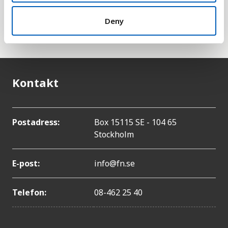
delmål om att tillgodose allmän och jämlik tillgång
till rent dricksvatten (till ett pris en har råd med)
Deny
senast 2030.
Kontakt
Postadress:
Box 15115 SE - 104 65
Stockholm
E-post:
info@fn.se
Telefon:
08-462 25 40