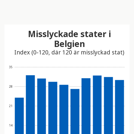
Misslyckade stater i
Belgien
Index (0-120, där 120 är misslyckad stat)
35
28
21
14