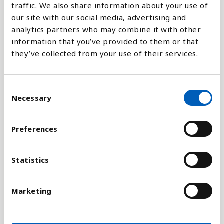
traffic. We also share information about your use of
our site with our social media, advertising and
analytics partners who may combine it with other
Förklaring
information that you’ve provided to them or that
they’ve collected from your use of their services.
En stat betecknas vanligtvis som misslyckad när
staten mister den suveräna kontrollen över sitt
område.
C
Necessary
o
Indexet över misslyckade stater baserar sig på 12
n
sociala, ekonomiska och politiska indikatorer. En
s
stat kan uppnå maximalt 120 poäng på indexet. Ju
Preferences
e
fler poäng desto mer misslyckad är staten enligt
n
indexet.
t
Statistics
S
Indikatorerna som används mäter bland annat
e
statens erbjudande av offentliga tjänster,
Marketing
l
ekonomisk utveckling, mänskliga rättigheter,
e
flyktingar och internflyktingar. Målet med indexet
c
är att mäta de viktiga förhållandena som leder till