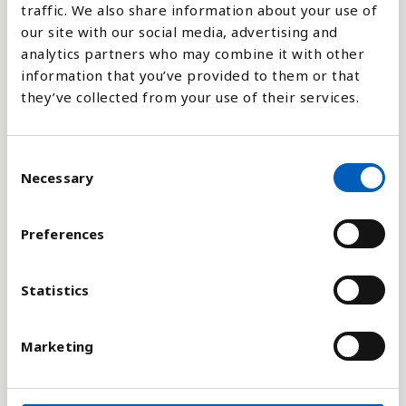
traffic. We also share information about your use of
our site with our social media, advertising and
analytics partners who may combine it with other
Förklaring
information that you’ve provided to them or that
they’ve collected from your use of their services.
En stat betecknas vanligtvis som misslyckad när
staten mister den suveräna kontrollen över sitt
område.
C
Necessary
o
Indexet över misslyckade stater baserar sig på 12
n
sociala, ekonomiska och politiska indikatorer. En
s
stat kan uppnå maximalt 120 poäng på indexet. Ju
Preferences
e
fler poäng desto mer misslyckad är staten enligt
n
indexet.
t
Statistics
S
Indikatorerna som används mäter bland annat
e
statens erbjudande av offentliga tjänster,
Marketing
l
ekonomisk utveckling, mänskliga rättigheter,
e
flyktingar och internflyktingar. Målet med indexet
c
är att mäta de viktiga förhållandena som leder till