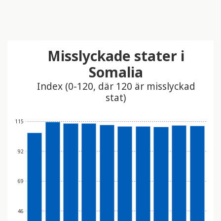
Misslyckade stater i
Somalia
Index (0-120, där 120 är misslyckad
stat)
115
92
69
46