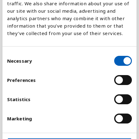
traffic. We also share information about your use of
our site with our social media, advertising and
analytics partners who may combine it with other
Förklaring
information that you’ve provided to them or that
they’ve collected from your use of their services.
En stat betecknas vanligtvis som misslyckad när
staten mister den suveräna kontrollen över sitt
område.
C
Necessary
o
Indexet över misslyckade stater baserar sig på 12
n
sociala, ekonomiska och politiska indikatorer. En
s
stat kan uppnå maximalt 120 poäng på indexet. Ju
Preferences
e
fler poäng desto mer misslyckad är staten enligt
n
indexet.
t
Statistics
S
Indikatorerna som används mäter bland annat
e
statens erbjudande av offentliga tjänster,
Marketing
l
ekonomisk utveckling, mänskliga rättigheter,
e
flyktingar och internflyktingar. Målet med indexet
c
är att mäta de viktiga förhållandena som leder till