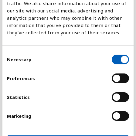
traffic. We also share information about your use of
our site with our social media, advertising and
analytics partners who may combine it with other
Förklaring
information that you’ve provided to them or that
they’ve collected from your use of their services.
En stat betecknas vanligtvis som misslyckad när
staten mister den suveräna kontrollen över sitt
område.
C
Necessary
o
Indexet över misslyckade stater baserar sig på 12
n
sociala, ekonomiska och politiska indikatorer. En
s
stat kan uppnå maximalt 120 poäng på indexet. Ju
Preferences
e
fler poäng desto mer misslyckad är staten enligt
n
indexet.
t
Statistics
S
Indikatorerna som används mäter bland annat
e
statens erbjudande av offentliga tjänster,
Marketing
l
ekonomisk utveckling, mänskliga rättigheter,
e
flyktingar och internflyktingar. Målet med indexet
c
är att mäta de viktiga förhållandena som leder till