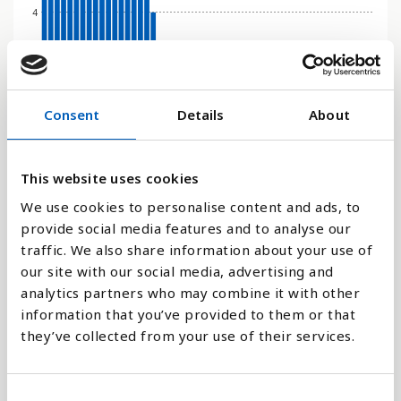
4
2
Consent
Details
About
0
1985
2012
1991
2018
1998
2024
1976
2004
1983
2010
1989
2016
1996
2022
2002
1974
1980
2008
1987
2014
1994
2020
1972
2000
1978
2006
This website uses cookies
Stapeldiagram
We use cookies to personalise content and ads, to
provide social media features and to analyse our
Linje
traffic. We also share information about your use of
our site with our social media, advertising and
Platt
analytics partners who may combine it with other
information that you’ve provided to them or that
they’ve collected from your use of their services.
C
Jämför med: