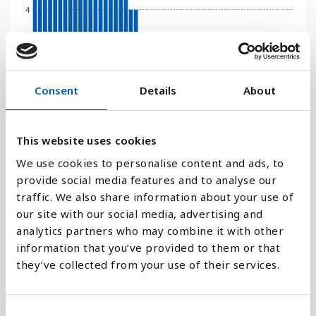
4
2
Consent
Details
About
0
1985
2012
1991
2018
1998
2024
1976
2004
1983
2010
1989
2016
1996
2022
2002
1974
1980
2008
1987
2014
1994
2020
1972
2000
1978
2006
This website uses cookies
Stapeldiagram
We use cookies to personalise content and ads, to
provide social media features and to analyse our
Linje
traffic. We also share information about your use of
our site with our social media, advertising and
Platt
analytics partners who may combine it with other
information that you’ve provided to them or that
they’ve collected from your use of their services.
C
Jämför med: