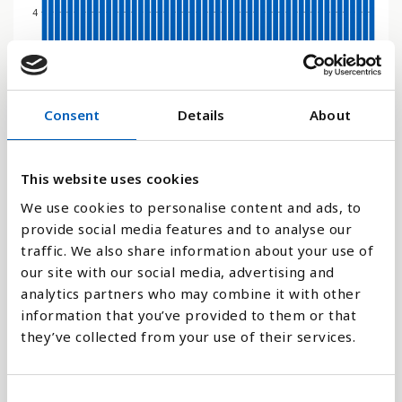
4
2
Consent
Details
About
0
1985
2012
1991
2018
1998
2024
1976
2004
1983
2010
1989
2016
1996
2022
2002
1974
1980
2008
1987
2014
1994
2020
1972
2000
1978
2006
This website uses cookies
Stapeldiagram
We use cookies to personalise content and ads, to
provide social media features and to analyse our
Linje
traffic. We also share information about your use of
our site with our social media, advertising and
Platt
analytics partners who may combine it with other
information that you’ve provided to them or that
they’ve collected from your use of their services.
C
Jämför med: