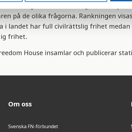
ta med frågor om civila rättigheter. Varje l
en på de olika frågorna. Rankningen visas
a i landet har full civilrättslig frihet meda
ig frihet.
eedom House insamlar och publicerar stati
Om oss
Svenska FN-förbundet