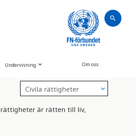
search
Om oss
Undervisning
ättigheter är rätten till liv,