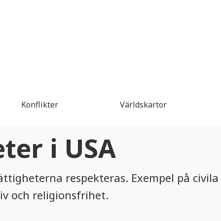
Konflikter
Världskartor
eter i USA
rättigheterna respekteras. Exempel på civila r
liv och religionsfrihet.