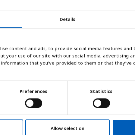
Details
1990
2004
988
2002
2000
1998
2009
1996
2007
1994
1991
2005
1989
2003
2001
1999
1997
1995
2008
1992
2006
Stapeldiagram
Linje
Platt
ise content and ads, to provide social media features and t
ut your use of our site with our social media, advertising a
information that you’ve provided to them or that they’ve 
Preferences
Statistics
Allow selection