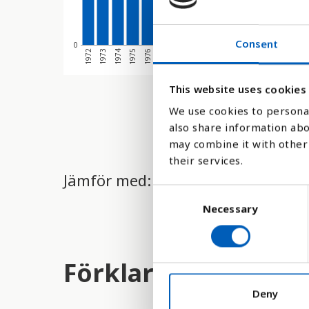
Consent
0
1976
1974
1
1972
1986
1984
1982
1979
1977
1975
1973
1987
1985
1983
1980
1978
This website uses cookies
We use cookies to personal
also share information abo
may combine it with other 
their services.
Jämför med:
C
Necessary
o
n
s
e
Förklaring
n
t
Deny
S