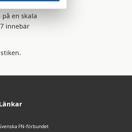
and
 på en skala
n 7 innebär
stiken.
Länkar
Svenska FN-förbundet