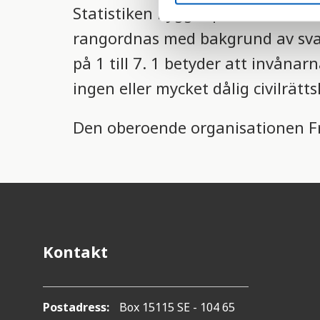
Statistiken bygger på en checklis
e
l
rangordnas med bakgrund av svar
e
på 1 till 7. 1 betyder att invånarn
c
ingen eller mycket dålig civilrättsl
t
i
o
Den oberoende organisationen Fr
n
Kontakt
Postadress:
Box 15115 SE - 104 65