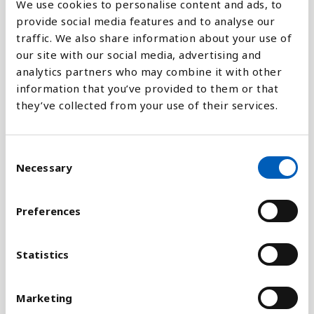
We use cookies to personalise content and ads, to
provide social media features and to analyse our
traffic. We also share information about your use of
our site with our social media, advertising and
Förklaring
analytics partners who may combine it with other
information that you’ve provided to them or that
Avskogning är ett enormt problem i stora delar av
they’ve collected from your use of their services.
världen. Skogen försvinner av flera orsaker, bland
annat på grund av att städer, industrier, vägar och
annan infrastruktur byggs ut, jordbruk och för att
C
få ved att elda med. Varje år förlorar Afrika
Necessary
o
skogsområden som sammanlagt är lika stora som
n
Belgien.
s
Preferences
e
Avskogning skapar flera problem, bland annat att
n
djurarter försvinner och att biologisk mångfald
t
Statistics
försämras. Men skogen är också viktig i kampen
S
mot klimatförändringarna, eftersom växter
e
Marketing
absorberar koldioxid och omvandlar en del av det
l