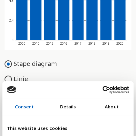
4.8
2.4
0
2000
2010
2015
2016
2017
2018
2019
2020
Stapeldiagram
Linje
Platt
Consent
Details
About
This website uses cookies
Jämför med: