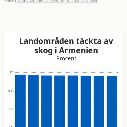
Källa:
UN Sustainable Development Goal Database
Landområden täckta av
skog i Armenien
Procent
12
9.6
7.2