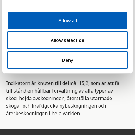
till syre (resten lagras i växterna tills de skäövlas,
e
c
bränns eller förmultnar).
t
Allow all
Statistiken är en del av mål 15 bland
FN:s 17
i
globala mål för hållbar utveckling
. Mål 15 handlar
o
om att skydda, återupprätta och främja hållbar
n
Allow selection
användning av ekosystem, säkerställa hållbar
skogsförvaltning, bekämpa ökenspridning, hejda
Deny
förlusten av biologisk mångfald, stoppa förstörelse
av mark och återställa mark som redan förstörts.
Indikatorn är knuten till delmål 15,2, som är att få
till stånd en hållbar förvaltning av alla typer av
skog, hejda avskogningen, återställa utarmade
skogar och kraftigt öka nybeskogningen och
återbeskogningen i hela världen