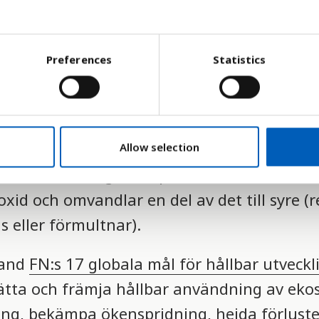
i stora delar av världen. Skogen försvinner
att städer, industrier, vägar och annan inf
Preferences
Statistics
 ved att elda med. Varje år förlorar Afrika
m Belgien.
bland annat att djurarter försvinner och a
Allow selection
är också viktig i kampen mot klimatförän
xid och omvandlar en del av det till syre (r
ns eller förmultnar).
land
FN:s 17 globala mål för hållbar utveckl
ätta och främja hållbar användning av eko
ning, bekämpa ökenspridning, hejda förlust