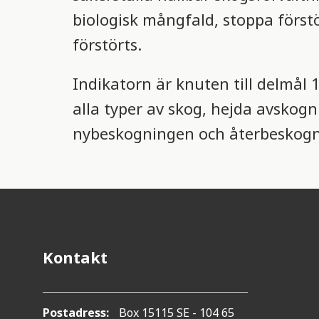
biologisk mångfald, stoppa först
förstörts.
Indikatorn är knuten till delmål 1
alla typer av skog, hejda avskog
nybeskogningen och återbeskogn
Kontakt
Postadress:
Box 15115 SE - 104 65