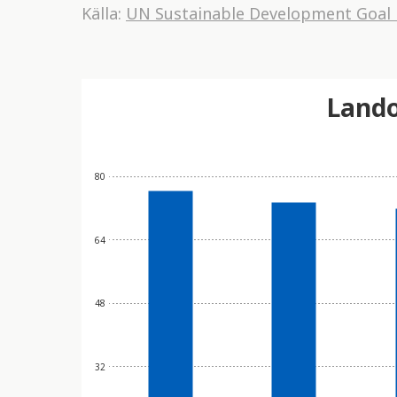
Källa:
UN Sustainable Development Goal
Lando
80
64
48
32