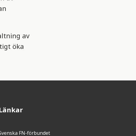
an
altning av
tigt öka
Länkar
Svenska FN-förbundet