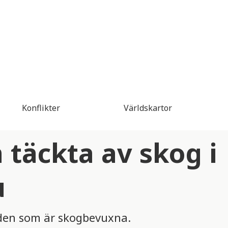
Konflikter
Världskartor
täckta av skog i
u
åden som är skogbevuxna.