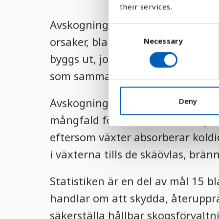
their services.
Avskogning är ett enormt problem 
C
orsaker, bland annat på grund av 
Necessary
o
n
byggs ut, jordbruk och för att få
s
som sammanlagt är lika stora so
e
n
t
Avskogning skapar flera problem, 
Deny
S
mångfald försämras. Men skogen 
e
eftersom växter absorberar koldio
l
e
i växterna tills de skäövlas, brän
c
t
Statistiken är en del av mål 15 b
i
o
handlar om att skydda, återuppr
n
säkerställa hållbar skogsförvalt