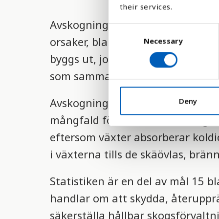
their services.
Avskogning är ett enormt problem 
C
orsaker, bland annat på grund av 
Necessary
o
n
byggs ut, jordbruk och för att få
s
som sammanlagt är lika stora so
e
n
t
Avskogning skapar flera problem, 
Deny
S
mångfald försämras. Men skogen 
e
eftersom växter absorberar koldio
l
e
i växterna tills de skäövlas, brän
c
t
Statistiken är en del av mål 15 b
i
o
handlar om att skydda, återuppr
n
säkerställa hållbar skogsförvalt