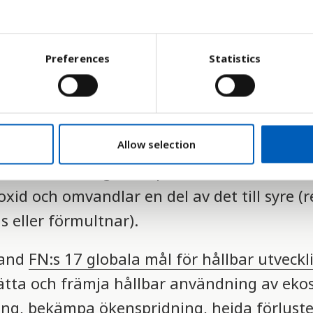
i stora delar av världen. Skogen försvinner
att städer, industrier, vägar och annan inf
Preferences
Statistics
 ved att elda med. Varje år förlorar Afrika
m Belgien.
bland annat att djurarter försvinner och a
Allow selection
är också viktig i kampen mot klimatförän
xid och omvandlar en del av det till syre (r
ns eller förmultnar).
land
FN:s 17 globala mål för hållbar utveckl
ätta och främja hållbar användning av eko
ning, bekämpa ökenspridning, hejda förlust