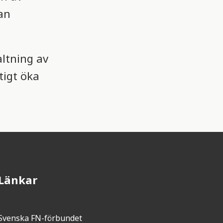
an
altning av
tigt öka
Länkar
Svenska FN-förbundet