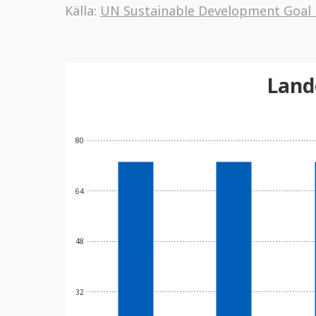
Källa:
UN Sustainable Development Goal
Land
80
64
48
32