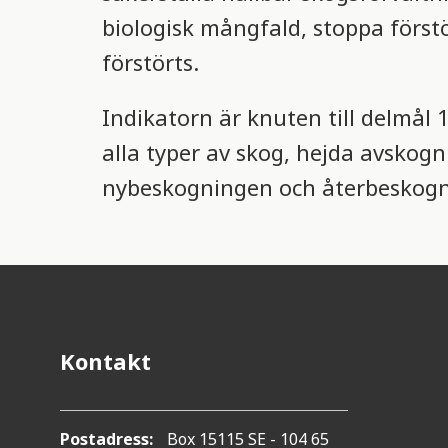
biologisk mångfald, stoppa först
förstörts.
Indikatorn är knuten till delmål 1
alla typer av skog, hejda avskog
nybeskogningen och återbeskogn
Kontakt
Postadress:
Box 15115 SE - 104 65