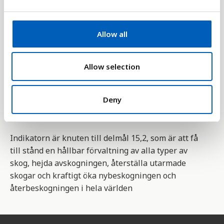
till syre (resten lagras i växterna tills de skäövlas,
e
c
bränns eller förmultnar).
t
Allow all
Statistiken är en del av mål 15 bland
FN:s 17
i
globala mål för hållbar utveckling
. Mål 15 handlar
o
om att skydda, återupprätta och främja hållbar
n
Allow selection
användning av ekosystem, säkerställa hållbar
skogsförvaltning, bekämpa ökenspridning, hejda
Deny
förlusten av biologisk mångfald, stoppa förstörelse
av mark och återställa mark som redan förstörts.
Indikatorn är knuten till delmål 15,2, som är att få
till stånd en hållbar förvaltning av alla typer av
skog, hejda avskogningen, återställa utarmade
skogar och kraftigt öka nybeskogningen och
återbeskogningen i hela världen