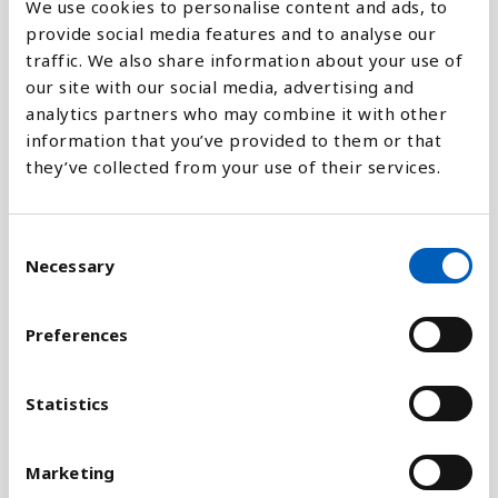
We use cookies to personalise content and ads, to
provide social media features and to analyse our
traffic. We also share information about your use of
our site with our social media, advertising and
Förklaring
analytics partners who may combine it with other
information that you’ve provided to them or that
Avskogning är ett enormt problem i stora delar av
they’ve collected from your use of their services.
världen. Skogen försvinner av flera orsaker, bland
annat på grund av att städer, industrier, vägar och
annan infrastruktur byggs ut, jordbruk och för att
C
få ved att elda med. Varje år förlorar Afrika
Necessary
o
skogsområden som sammanlagt är lika stora som
n
Belgien.
s
Preferences
e
Avskogning skapar flera problem, bland annat att
n
djurarter försvinner och att biologisk mångfald
t
Statistics
försämras. Men skogen är också viktig i kampen
S
mot klimatförändringarna, eftersom växter
e
Marketing
absorberar koldioxid och omvandlar en del av det
l