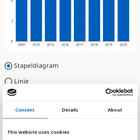
6
3
0
2000
2010
2015
2016
2017
2018
2019
2020
Stapeldiagram
Linje
Platt
Consent
Details
About
This website uses cookies
Jämför med: