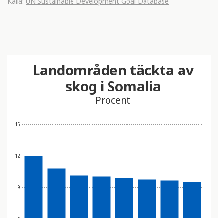
Källa:
UN Sustainable Development Goal Database
Landområden täckta av
skog i Somalia
Procent
15
12
9