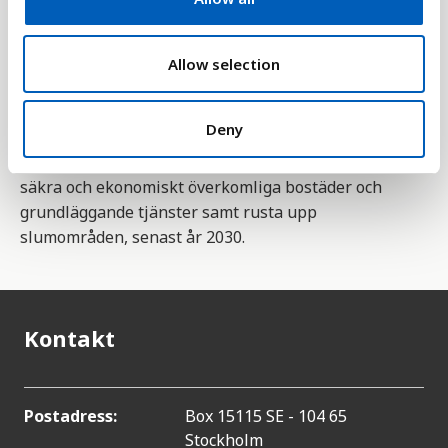
i
boende, hyr en privat bostad eller bor i ett
o
socialt/allmännyttigt boende.
n
Allow selection
Statistiken är en indikator för mål 11 bland
FN:s 17
globala mål för hållbar utveckling
. Mål 11 handlar
Deny
om hållbara städer och samhällen, och delmål 11,1
är att säkerställa tillgång för alla till fullgoda,
säkra och ekonomiskt överkomliga bostäder och
grundläggande tjänster samt rusta upp
slumområden, senast år 2030.
Kontakt
Postadress:
Box 15115 SE - 104 65
Stockholm