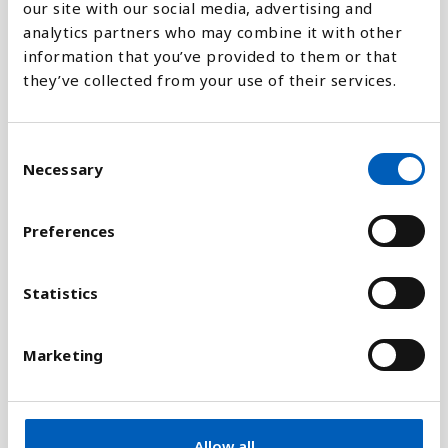
our site with our social media, advertising and
analytics partners who may combine it with other
Jämför med:
information that you’ve provided to them or that
they’ve collected from your use of their services.
C
Förklaring
Necessary
o
Otrygga levnadsförhållanden, dålig tillgång till rent
n
vatten och sanitet, dålig kvalitet på bostaden och
s
Preferences
för liten bostadsyta är exempel på otillräckliga
e
levnadsförhållanden.
n
t
Statistics
Det är svårt att föra statistik om slumområden
S
eftersom många faktorer spelar in. Den här
e
Marketing
statistiken baseras på andelen av
l
stadsbefolkningen som har tillgång till trygga
e
c
levnadsförhållanden. Med trygga
t
levnadsförhållanden menas att man äger ett eget
Allow all