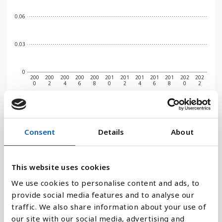
0.06
0.03
0
200
200
200
200
200
201
201
201
201
201
202
202
0
2
4
6
8
0
2
4
6
8
0
2
Stapeldiagram
Consent
Details
About
Linje
Platt
This website uses cookies
We use cookies to personalise content and ads, to
provide social media features and to analyse our
traffic. We also share information about your use of
our site with our social media, advertising and