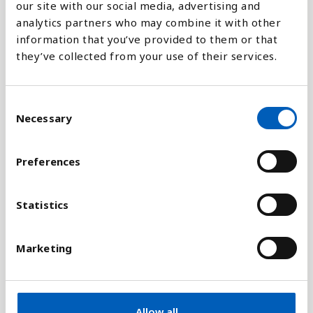
our site with our social media, advertising and
analytics partners who may combine it with other
Jämför med:
information that you’ve provided to them or that
they’ve collected from your use of their services.
C
Förklaring
Necessary
o
Otrygga levnadsförhållanden, dålig tillgång till rent
n
vatten och sanitet, dålig kvalitet på bostaden och
s
Preferences
för liten bostadsyta är exempel på otillräckliga
e
levnadsförhållanden.
n
t
Statistics
Det är svårt att föra statistik om slumområden
S
eftersom många faktorer spelar in. Den här
e
Marketing
statistiken baseras på andelen av
l
stadsbefolkningen som har tillgång till trygga
e
c
levnadsförhållanden. Med trygga
t
levnadsförhållanden menas att man äger ett eget
Allow all