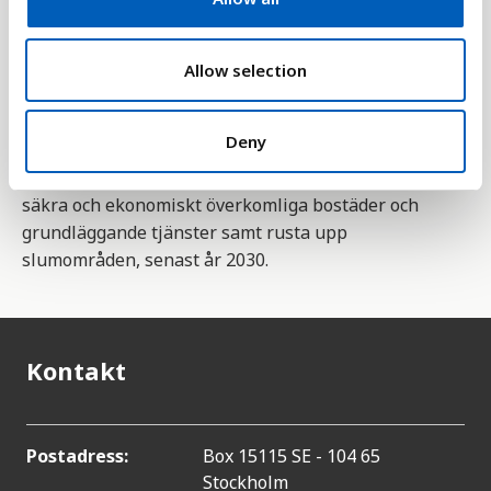
i
boende, hyr en privat bostad eller bor i ett
o
socialt/allmännyttigt boende.
n
Allow selection
Statistiken är en indikator för mål 11 bland
FN:s 17
globala mål för hållbar utveckling
. Mål 11 handlar
Deny
om hållbara städer och samhällen, och delmål 11,1
är att säkerställa tillgång för alla till fullgoda,
säkra och ekonomiskt överkomliga bostäder och
grundläggande tjänster samt rusta upp
slumområden, senast år 2030.
Kontakt
Postadress:
Box 15115 SE - 104 65
Stockholm