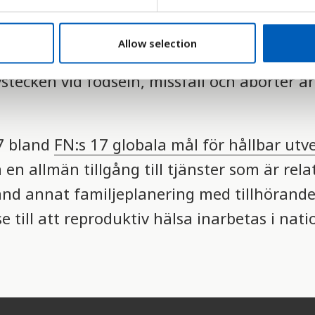
nor i åldern 15-19 år. Detta visar fruktsam
ns om föds av unga mödrar. Statistiken vis
Allow selection
tet eftersom det endast är levande födda b
stecken vid födseln, missfall och aborter är
,7 bland
FN:s 17 globala mål för hållbar utv
n allmän tillgång till tjänster som är relat
land annat familjeplanering med tillhörand
 till att reproduktiv hälsa inarbetas i nati