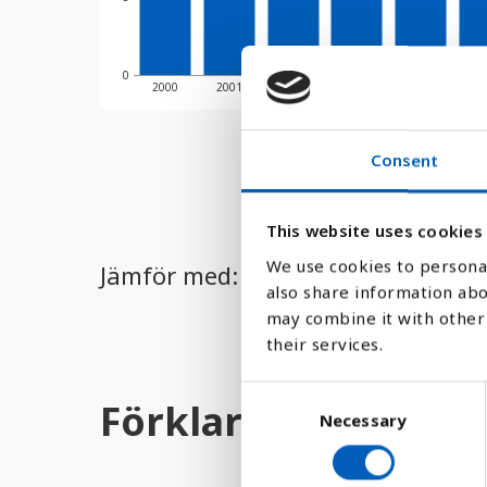
0
2000
2001
2002
2003
2004
20
Consent
This website uses cookies
We use cookies to personal
Jämför med:
also share information abo
may combine it with other 
their services.
C
Förklaring
Necessary
o
n
s