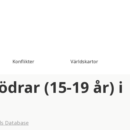
Konflikter
Världskartor
drar (15-19 år) i
ls Database