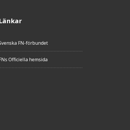
Länkar
Svenska FN-förbundet
FNs Officiella hemsida