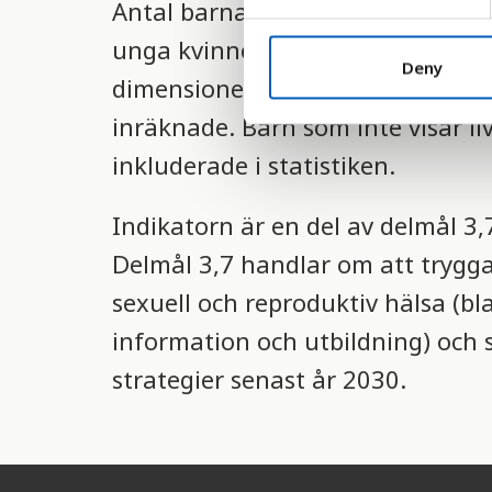
Antal barnafödslar per 1000 kvin
e
n
unga kvinnor, d v s hur många bar
t
Deny
dimensioner av tonåringsgravidi
S
e
inräknade. Barn som inte visar liv
l
inkluderade i statistiken.
e
c
Indikatorn är en del av delmål 3
t
i
Delmål 3,7 handlar om att trygga e
o
sexuell och reproduktiv hälsa (b
n
information och utbildning) och se
strategier senast år 2030.