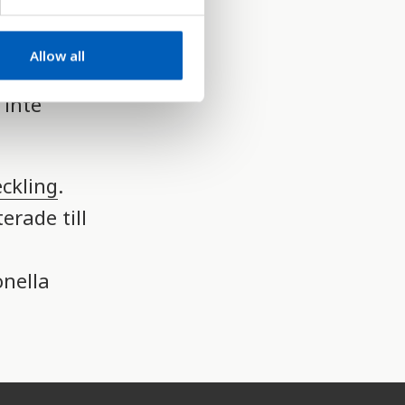
heten hos
ar inte alla
Allow all
arn som är
 inte
eckling
.
erade till
e
onella