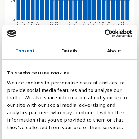
74
0
2000
2001
2002
2003
2004
2005
2006
2007
2008
2009
2010
2011
2012
2013
2014
2015
2016
2017
2018
2019
2020
2021
2022
2023
Stapeldiagram
Consent
Details
About
Linje
This website uses cookies
Platt
We use cookies to personalise content and ads, to
provide social media features and to analyse our
traffic. We also share information about your use of
our site with our social media, advertising and
analytics partners who may combine it with other
Jämför med:
information that you’ve provided to them or that
they’ve collected from your use of their services.