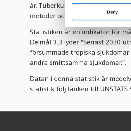
år. Tuberkulos är idag ett av värl
n
t
Deny
metoder och mediciner för att b
S
e
Statistiken är en indikator för m
l
e
Delmål 3.3 lyder "Senast 2030 ut
c
försummade tropiska sjukdomar 
t
i
andra smittsamma sjukdomar.".
o
n
Datan i denna statistik är medel
statistik följ länken till UNSTAT