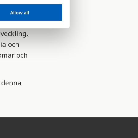
 effektiva
Allow all
tveckling
.
ia och
omar och
r denna