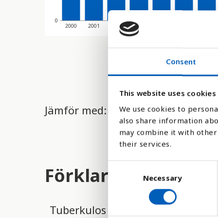
0
2000
2001
2002
2003
2004
2005
2006
Consent
This website uses cookies
Jämför med:
We use cookies to personal
also share information abo
may combine it with other 
their services.
C
Förklaring
Necessary
o
n
s
Tuberkulos är en smittsam infek
e