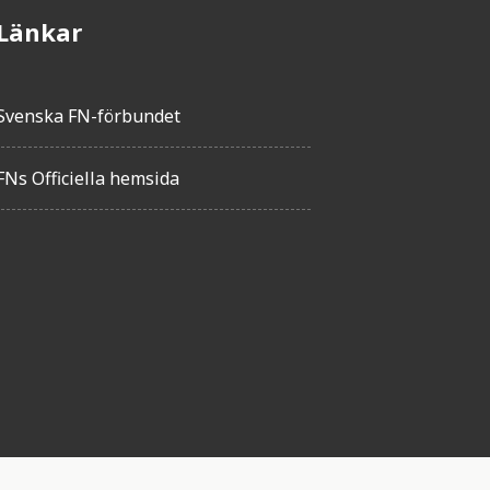
Länkar
Svenska FN-förbundet
FNs Officiella hemsida