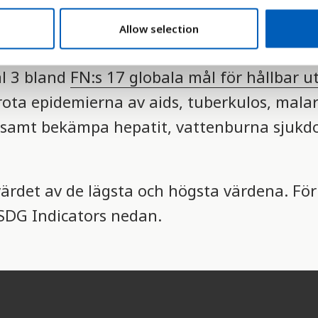
dens stora hälsoproblem, trots att det finns
Allow selection
ekämpa infektionen.
ål 3 bland
FN:s 17 globala mål för hållbar u
rota epidemierna av aids, tuberkulos, malar
samt bekämpa hepatit, vattenburna sjukd
värdet av de lägsta och högsta värdena. Fö
S SDG Indicators nedan.