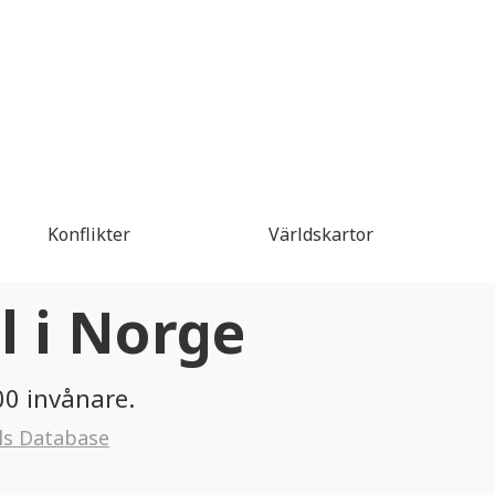
Konflikter
Världskartor
l i Norge
00 invånare.
ls Database