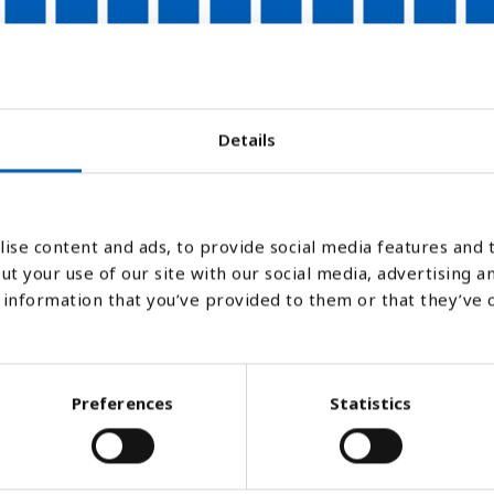
2007
2008
2009
2010
2011
2012
2013
2014
2015
201
Stapeldiagram
Linje
Platt
Details
ise content and ads, to provide social media features and t
ut your use of our site with our social media, advertising a
information that you’ve provided to them or that they’ve 
Preferences
Statistics
tionssjukdom som tar livet av många männi