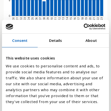
8
0
2000
2001
2002
2003
2004
2005
2006
2007
2008
2009
2010
2011
2012
2013
2014
2015
2016
2017
2018
2019
2020
2021
2022
2023
Stapeldiagram
Consent
Details
About
Linje
This website uses cookies
Platt
We use cookies to personalise content and ads, to
provide social media features and to analyse our
traffic. We also share information about your use of
our site with our social media, advertising and
analytics partners who may combine it with other
Jämför med:
information that you’ve provided to them or that
they’ve collected from your use of their services.