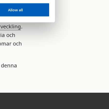
 effektiva
Allow all
tveckling
.
ia och
omar och
r denna