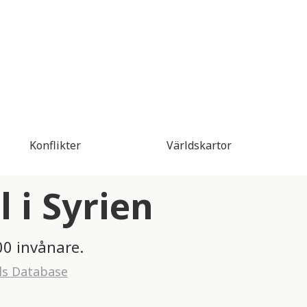
Konflikter
Världskartor
 i Syrien
00 invånare.
ls Database