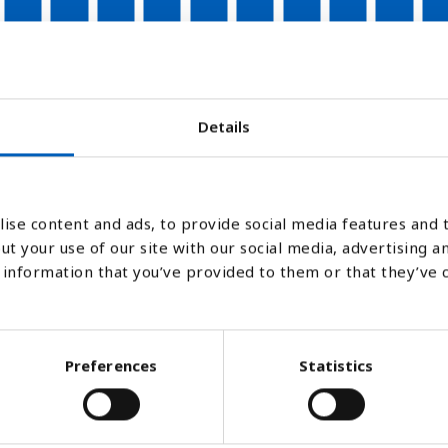
2007
2008
2009
2010
2011
2012
2013
2014
2015
201
Stapeldiagram
Linje
Platt
Details
ise content and ads, to provide social media features and t
ut your use of our site with our social media, advertising a
information that you’ve provided to them or that they’ve 
Preferences
Statistics
tionssjukdom som tar livet av många männi