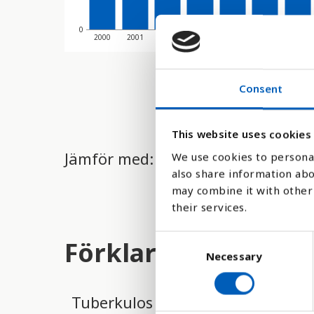
0
2000
2001
2002
2003
2004
2005
2006
Consent
This website uses cookies
Jämför med:
We use cookies to personal
also share information abo
may combine it with other 
their services.
C
Förklaring
Necessary
o
n
s
Tuberkulos är en smittsam infek
e