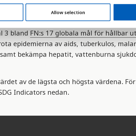
dens stora hälsoproblem, trots att det finns
Allow selection
ekämpa infektionen.
ål 3 bland
FN:s 17 globala mål för hållbar u
rota epidemierna av aids, tuberkulos, malar
samt bekämpa hepatit, vattenburna sjukd
värdet av de lägsta och högsta värdena. Fö
S SDG Indicators nedan.