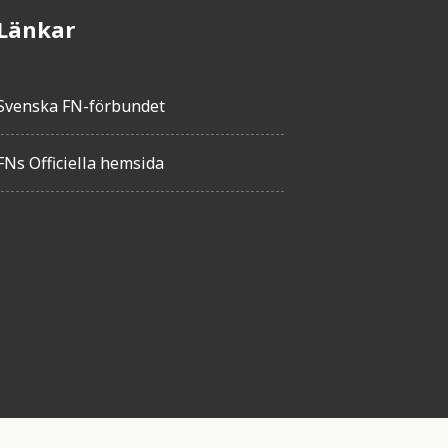
Länkar
Svenska FN-förbundet
FNs Officiella hemsida