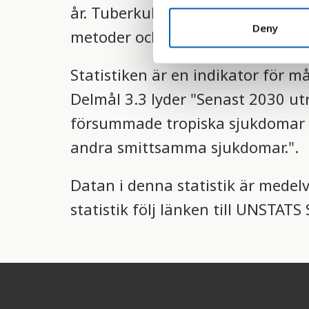
år. Tuberkulos är idag ett av värl
n
t
Deny
metoder och mediciner för att b
S
e
Statistiken är en indikator för m
l
e
Delmål 3.3 lyder "Senast 2030 ut
c
försummade tropiska sjukdomar 
t
i
andra smittsamma sjukdomar.".
o
n
Datan i denna statistik är medel
statistik följ länken till UNSTAT