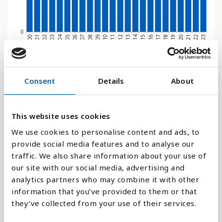
0
2000
2001
2002
2003
2004
2005
2006
2007
2008
2009
2010
2011
2012
2013
2014
2015
2016
2017
2018
2019
2020
2021
2022
2023
Stapeldiagram
Consent
Details
About
Linje
This website uses cookies
Platt
We use cookies to personalise content and ads, to
provide social media features and to analyse our
traffic. We also share information about your use of
our site with our social media, advertising and
analytics partners who may combine it with other
Jämför med:
information that you’ve provided to them or that
they’ve collected from your use of their services.