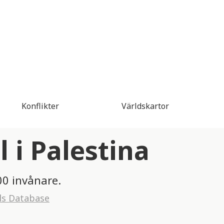
Konflikter
Världskartor
 i Palestina
00 invånare.
ls Database