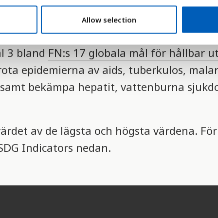
dens stora hälsoproblem, trots att det finns
Allow selection
ekämpa infektionen.
ål 3 bland
FN:s 17 globala mål för hållbar u
rota epidemierna av aids, tuberkulos, malar
samt bekämpa hepatit, vattenburna sjukd
värdet av de lägsta och högsta värdena. Fö
S SDG Indicators nedan.