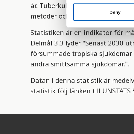
år. Tuberkulos är idag ett av värl
n
t
Deny
metoder och mediciner för att b
S
e
Statistiken är en indikator för m
l
e
Delmål 3.3 lyder "Senast 2030 ut
c
försummade tropiska sjukdomar 
t
i
andra smittsamma sjukdomar.".
o
n
Datan i denna statistik är medel
statistik följ länken till UNSTAT