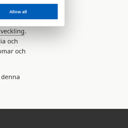
 effektiva
Allow all
tveckling
.
ia och
omar och
r denna