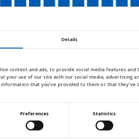
2007
2008
2009
2010
2011
2012
2013
2014
2015
201
Stapeldiagram
Linje
Platt
Details
ise content and ads, to provide social media features and t
ut your use of our site with our social media, advertising a
information that you’ve provided to them or that they’ve 
Preferences
Statistics
tionssjukdom som tar livet av många männi