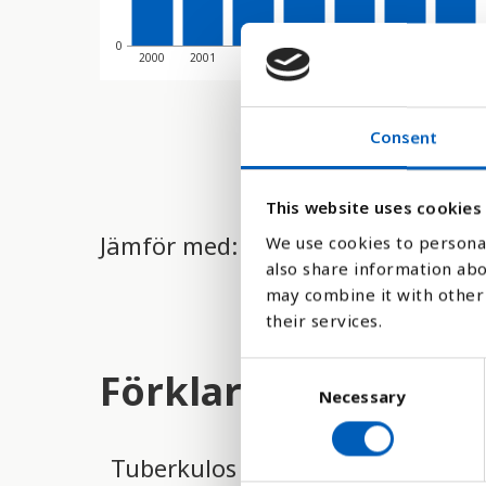
0
2000
2001
2002
2003
2004
2005
2006
Consent
This website uses cookies
Jämför med:
We use cookies to personal
also share information abo
may combine it with other 
their services.
C
Förklaring
Necessary
o
n
s
Tuberkulos är en smittsam infek
e