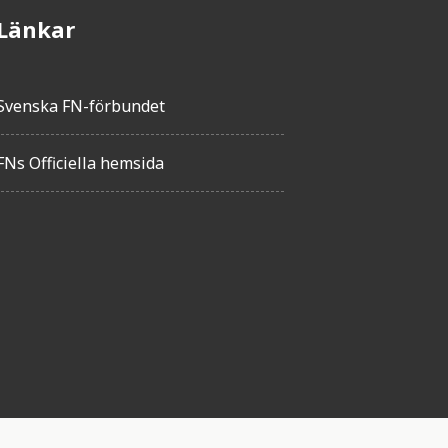
Länkar
Svenska FN-förbundet
FNs Officiella hemsida