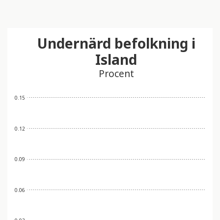
Undernärd befolkning i
Island
Procent
0.15
0.12
0.09
0.06