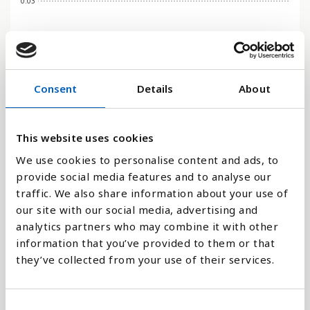
0.03
0
2006
2002
2017
2013
2009
2005
2001
2016
2012
2008
2004
2019
2015
2011
2007
2003
2018
2014
2010
Consent
Details
About
Stapeldiagram
This website uses cookies
Linje
We use cookies to personalise content and ads, to
Platt
provide social media features and to analyse our
traffic. We also share information about your use of
our site with our social media, advertising and
analytics partners who may combine it with other
information that you’ve provided to them or that
Jämför med:
they’ve collected from your use of their services.
C