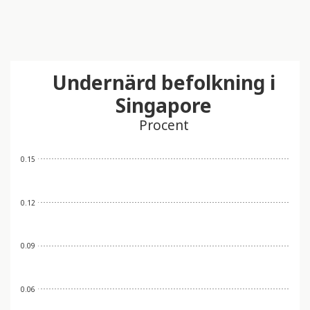
Undernärd befolkning i
Singapore
Procent
0.15
0.12
0.09
0.06