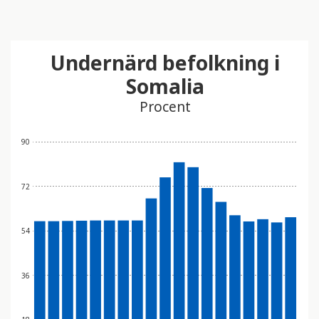
Undernärd befolkning i
Somalia
Procent
90
72
54
36