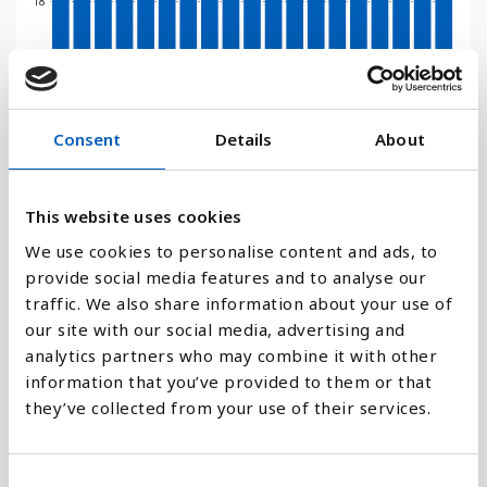
18
0
2011
2012
2013
2014
2015
2016
2017
2018
2019
2001
2002
2003
2004
2005
2006
2007
2008
2009
2010
Consent
Details
About
Stapeldiagram
This website uses cookies
Linje
We use cookies to personalise content and ads, to
Platt
provide social media features and to analyse our
traffic. We also share information about your use of
our site with our social media, advertising and
analytics partners who may combine it with other
information that you’ve provided to them or that
Jämför med:
they’ve collected from your use of their services.
C