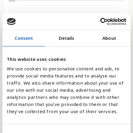
0.03
0
2006
2002
2017
2013
2009
2005
2001
2016
2012
2008
2004
2019
2015
2011
2007
2003
2018
2014
2010
Consent
Details
About
Stapeldiagram
This website uses cookies
Linje
We use cookies to personalise content and ads, to
Platt
provide social media features and to analyse our
traffic. We also share information about your use of
our site with our social media, advertising and
analytics partners who may combine it with other
information that you’ve provided to them or that
Jämför med:
they’ve collected from your use of their services.
C