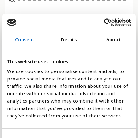
0.03
0
2006
2002
2017
2013
2009
2005
2001
2016
2012
2008
2004
2019
2015
2011
2007
2003
2018
2014
2010
Consent
Details
About
Stapeldiagram
This website uses cookies
Linje
We use cookies to personalise content and ads, to
Platt
provide social media features and to analyse our
traffic. We also share information about your use of
our site with our social media, advertising and
analytics partners who may combine it with other
information that you’ve provided to them or that
Jämför med:
they’ve collected from your use of their services.
C