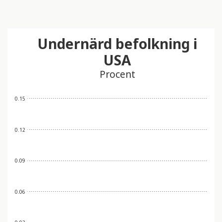
Undernärd befolkning i
USA
Procent
0.15
0.12
0.09
0.06