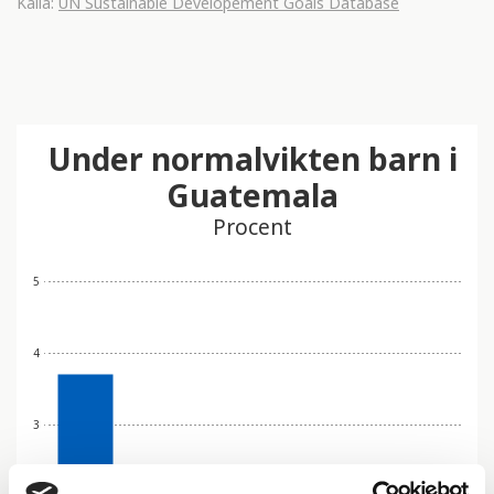
Källa:
UN Sustainable Developement Goals Database
Under normalvikten barn i
Guatemala
Procent
5
4
3