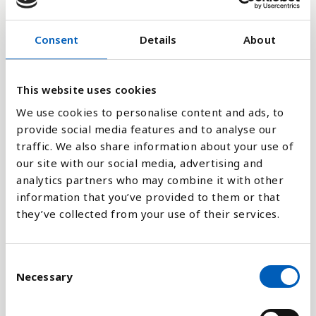
2
Consent
Details
About
1
This website uses cookies
0
2000
2002
2009
2015
2021
We use cookies to personalise content and ads, to
provide social media features and to analyse our
Stapeldiagram
traffic. We also share information about your use of
our site with our social media, advertising and
analytics partners who may combine it with other
Linje
information that you’ve provided to them or that
they’ve collected from your use of their services.
Platt
C
Necessary
o
n
Jämför med:
s