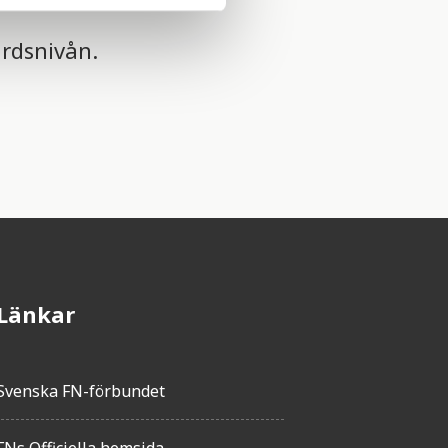
ärdsnivån.
Länkar
Svenska FN-förbundet