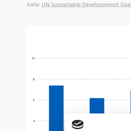
Källa:
UN Sustainable Developement Goa
10
8
6
4