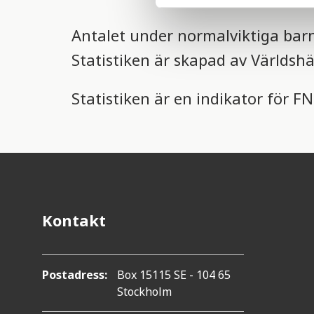
e
l
Antalet under normalviktiga barn
e
c
Statistiken är skapad av Världs
t
i
Statistiken är en indikator för F
o
n
Kontakt
Postadress:
Box 15115 SE - 104 65
Stockholm