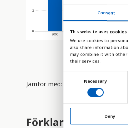
2
Consent
This website uses cookies
0
2000
2003
We use cookies to personal
also share information abo
may combine it with other 
their services.
C
Necessary
o
Jämför med:
n
s
e
n
t
Deny
Förklaring
S