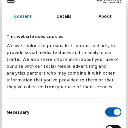
6
Consent
Details
About
3
This website uses cookies
0
2007
2014
2022
We use cookies to personalise content and ads, to
provide social media features and to analyse our
Stapeldiagram
traffic. We also share information about your use of
our site with our social media, advertising and
analytics partners who may combine it with other
Linje
information that you’ve provided to them or that
they’ve collected from your use of their services.
Platt
C
Necessary
o
n
Jämför med:
s