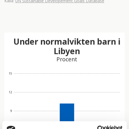
Källa:
UN Sustainable Developement Goals Database
Under normalvikten barn i
Libyen
Procent
15
12
9