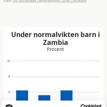
Källa:
UN Sustainable Developement Goals Database
Under normalvikten barn i
Zambia
Procent
10
8
6