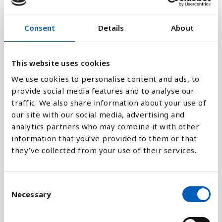
4
Consent
Details
About
2
This website uses cookies
0
2002
2007
2013
2018
We use cookies to personalise content and ads, to
provide social media features and to analyse our
Stapeldiagram
traffic. We also share information about your use of
our site with our social media, advertising and
analytics partners who may combine it with other
Linje
information that you’ve provided to them or that
they’ve collected from your use of their services.
Platt
C
Necessary
o
n
Jämför med:
s