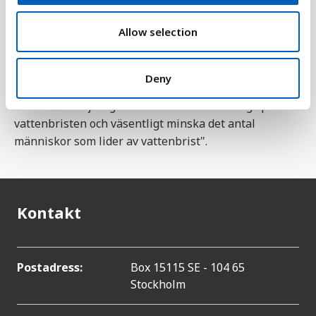
o
Statistiken är en indikator av FN:s hållbarhetsmål
n
Allow selection
nummer 6, om rent vatten och sanitet. Ett delmål
är 6.4 som innefattar detta; "Till 2030 väsentligt
effektivisera vattenanvändningen inom alla
Deny
sektorer samt säkerställa hållbara uttag och en
hållbar försörjning med sötvatten för att angripa
vattenbristen och väsentligt minska det antal
människor som lider av vattenbrist".
Kontakt
Postadress:
Box 15115 SE - 104 65
Stockholm