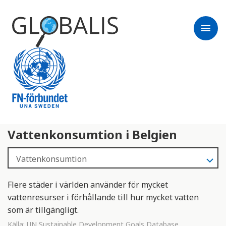
menu
Vattenkonsumtion i Belgien
Flere städer i världen använder för mycket
vattenresurser i förhållande till hur mycket vatten
som är tillgängligt.
Källa:
UN Sustainable Development Goals Database