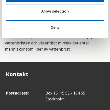
o
Statistiken är en indikator av FN:s hållbarhetsmål
n
Allow selection
nummer 6, om rent vatten och sanitet. Ett delmål
är 6.4 som innefattar detta; "Till 2030 väsentligt
effektivisera vattenanvändningen inom alla
Deny
sektorer samt säkerställa hållbara uttag och en
hållbar försörjning med sötvatten för att angripa
vattenbristen och väsentligt minska det antal
människor som lider av vattenbrist".
Kontakt
Postadress:
Box 15115 SE - 104 65
Stockholm