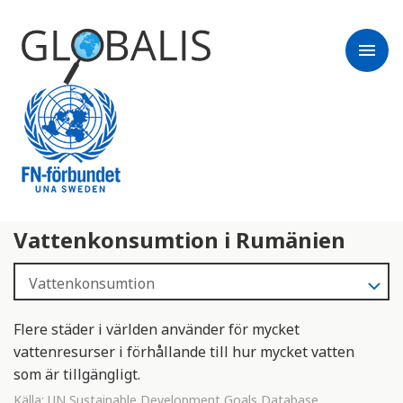
menu
Vattenkonsumtion i Rumänien
Flere städer i världen använder för mycket
vattenresurser i förhållande till hur mycket vatten
som är tillgängligt.
Källa:
UN Sustainable Development Goals Database