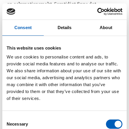
en ockupationsmakt. Samtidigt finns det
restriktioner för vad som kan betraktas som lagligt
väpnat motstånd. Till exempel har man inte rätt att
angripa civila. Palestinska organisationer, som PLO
Consent
Details
About
och Hamas, har använt
terrorism
som metod i
kampen mot Israel.
This website uses cookies
De två största politiska partierna i Palestina, Fatah
We use cookies to personalise content and ads, to
och Hamas, har haft stora svårigheter att
provide social media features and to analyse our traffic.
samarbeta. I praktiken styr Hamas på Gazaremsan
We also share information about your use of our site with
och Fatah på Västbanken.
our social media, advertising and analytics partners who
may combine it with other information that you’ve
provided to them or that they’ve collected from your use
of their services.
C
Necessary
o