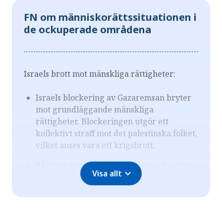
FN om människorättssituationen i
de ockuperade områdena
Israels brott mot mänskliga rättigheter:
Israels blockering av Gazaremsan bryter
mot grundläggande mänskliga
rättigheter. Blockeringen utgör ett
kollektivt straff mot det palestinska folket,
vilket anses vara ett krigsbrott.
På Västbanken är palestinierna ofta offer
expand_more
Visa allt
för husförstörelse, oavsiktliga
arresteringar, våld och mord av israeliska
bosättare, som sällan åtalas.
FN:s specialrapportör för de ockuperade