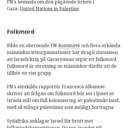
FN:s hemsida om den pågående krisen i
Gaza:
United Nations in Palestine
Folkmord
Både en oberoende FN-
kommitté
och flera erkända
människorättsorganisationer har dragit slutsatsen
att Israels krig på Gazaremsan utgör ett folkmord.
Folkmord är utrotning av människor därför att de
tillhör en viss grupp.
FN:s särskilda rapportör Francesca Albanese
skriver att frågan om folkmord bör ses i ljuset av
Israels mål om full kolonisering av palestinskt land,
med så många palestinier som möjligt borttagna.
Sydafrika anklagar Israel för brott mot
folkmordskonventionen. De tog ärendet till