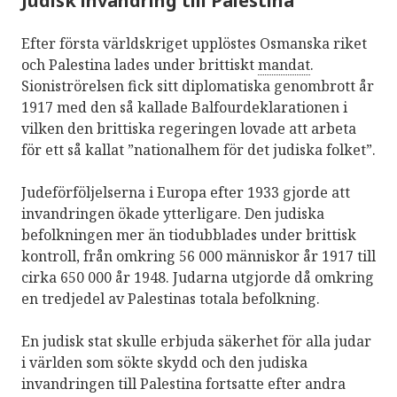
Judisk invandring till Palestina
Efter första världskriget upplöstes Osmanska riket
och Palestina lades under brittiskt
mandat
.
Sioniströrelsen fick sitt diplomatiska genombrott år
1917 med den så kallade Balfourdeklarationen i
vilken den brittiska regeringen lovade att arbeta
för ett så kallat ”nationalhem för det judiska folket”.
Judeförföljelserna i Europa efter 1933 gjorde att
invandringen ökade ytterligare. Den judiska
befolkningen mer än tiodubblades under brittisk
kontroll, från omkring 56 000 människor år 1917 till
cirka 650 000 år 1948. Judarna utgjorde då omkring
en tredjedel av Palestinas totala befolkning.
En judisk stat skulle erbjuda säkerhet för alla judar
i världen som sökte skydd och den judiska
invandringen till Palestina fortsatte efter andra