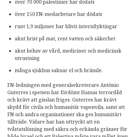
över 70 000 palestinier har dödats
över 150 FN-medarbetare har dödats
runt 1,9 miljoner har blivit internflyktingar
akut brist på mat, rent vatten och säkerhet
akut behov av vård, mediciner och medicinsk
utrustning
många sjukhus saknar el och bränsle.
FN:s tidigare specialrapportör Michael Lynk
kritiserar Israels brott mot internationell lag. Foto:
FN-ledningen med generalsekreterare António
UN Photo/Kim Houghton.
Guterres i spetsen har fördömt Hamas terrordåd
och krävt att gisslan friges. Guterres har krävt
skydd för civila och humanitär vapenvila, samt att
FN och andra organisationer ska ges humanitärt
tillträde. Vidare har han uttryckt att en
tvåstatslösning med säkra och erkända gränser för
både Israel och ett Palestina måste vara målet även