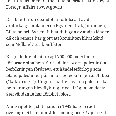
the Establishment of the State of Israel | Ministry of
Foreign Affairs (www.gov.il)
Direkt efter utropandet anfölls Israel av de
arabiska grannländerna Egypten, Irak, Jordanien,
Libanon och Syrien. Inblandningen av andra länder
då och senare har gjort att konflikten blivit känd
som Mellanösternkonflikten.
Kriget ledde till att drygt 700 000 palestinier
förlorade sina hem. Stora delar av den palestinska
befolkningen fördrevs, ett händelseförlopp som
bland palestinier går under beteckningen al-Nakba
(”katastrofen”). Ungefär hälften av den palestinska
befolkningen blev flyktingar och frågan om deras
återvändande har förblivit olöst.
När kriget tog slut i januari 1949 hade Israel
övertagit ett landområde som utgjorde 77 procent