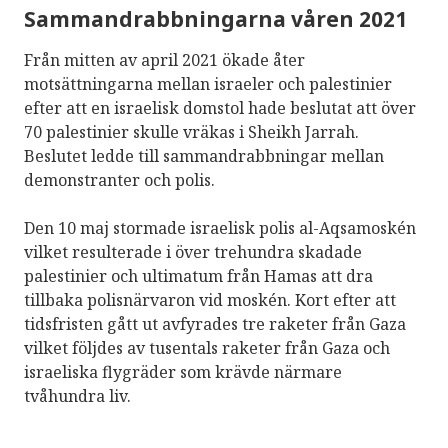
Sammandrabbningarna våren 2021
områdena har dragit slutsatsen att
ockupationen i sig strider mot
Från mitten av april 2021 ökade åter
internationell lag, eftersom Israel tydligt
motsättningarna mellan israeler och palestinier
bryter mot de regler som gäller för en
efter att en israelisk domstol hade beslutat att över
laglig ockupation.
70 palestinier skulle vräkas i Sheikh Jarrah.
Beslutet ledde till sammandrabbningar mellan
Palestinska brott mot mänskliga rättigheter:
demonstranter och polis.
Hamas har slagit, arresterat och torterat
Den 10 maj stormade israelisk polis al-Aqsamoskén
palestinier som har protesterat vid
vilket resulterade i över trehundra skadade
Gazaremsan.
palestinier och ultimatum från Hamas att dra
tillbaka polisnärvaron vid moskén. Kort efter att
De palestinska myndigheterna på
tidsfristen gått ut avfyrades tre raketer från Gaza
Västbanken har strikta restriktioner på
vilket följdes av tusentals raketer från Gaza och
palestinska organisationer och
israeliska flygräder som krävde närmare
yttrandefrihet, vilket har inkluderat
tvåhundra liv.
fängsling av journalister.
Andra staters ansvar: