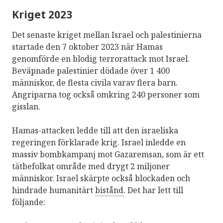
Kriget 2023
Israels systematiska och långvariga
överträdelser av internationell lag – som
Det senaste kriget mellan Israel och palestinierna
inkluderar överträdelser av förordningar
startade den 7 oktober 2023 när Hamas
som antagits av FN:s säkerhetsråd –
genomförde en blodig terrorattack mot Israel.
innebär att andra stater har ett ansvar att
Beväpnade palestinier dödade över 1 400
införa åtgärder för att stoppa brott mot
människor, de flesta civila varav flera barn.
internationell lag. Det hävdade FN:s
Angriparna tog också omkring 240 personer som
tidigare specialrapportör för de
gisslan.
ockuperade områdena, Michael Lynk. Han
rekommenderar att det internationella
Hamas-attacken ledde till att den israeliska
samfundet inför sanktioner mot Israel för
regeringen förklarade krig. Israel inledde en
att avsluta ockupationen.
massiv bombkampanj mot Gazaremsan, som är ett
tätbefolkat område med drygt 2 miljoner
Källa:
Rapport från FN:s specialrapportör om
människor. Israel skärpte också blockaden och
människorättssituationen i de ockuperade
hindrade humanitärt
bistånd
. Det har lett till
palestinska områdena (2019)
följande: