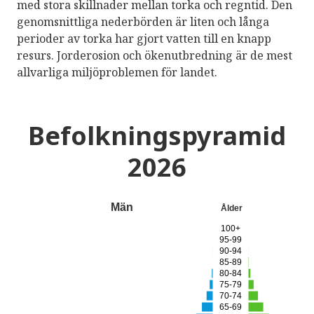
med stora skillnader mellan torka och regntid. Den
genomsnittliga nederbörden är liten och långa
perioder av torka har gjort vatten till en knapp
resurs. Jorderosion och ökenutbredning är de mest
allvarliga miljöproblemen för landet.
Befolkningspyramid
2026
Män
Ålder
100+
95-99
90-94
85-89
80-84
75-79
70-74
65-69