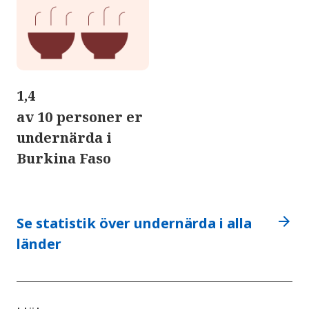
1,4
av 10 personer er
undernärda i
Burkina Faso
arrow_forward
Se statistik över undernärda i alla
länder