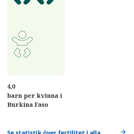
4,0
barn per kvinna i
Burkina Faso
arrow_forward
Se statistik över fertilitet i alla