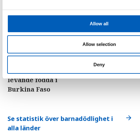
e
c
t
Allow all
i
o
n
Allow selection
83
Deny
barn dör per 1 000
levande födda i
Burkina Faso
arrow_forward
Se statistik över barnadödlighet i
alla länder