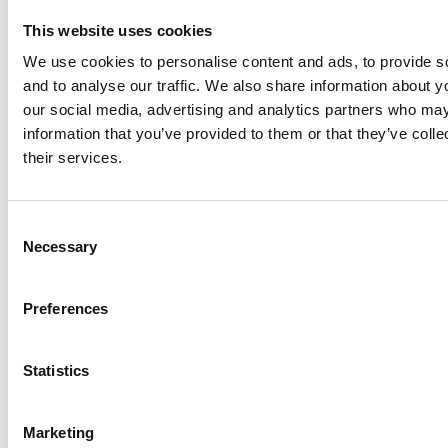
This website uses cookies
We use cookies to personalise content and ads, to provide s
and to analyse our traffic. We also share information about yo
our social media, advertising and analytics partners who may
information that you’ve provided to them or that they’ve coll
their services.
C
Necessary
o
n
s
Preferences
e
n
t
Statistics
S
e
Marketing
l