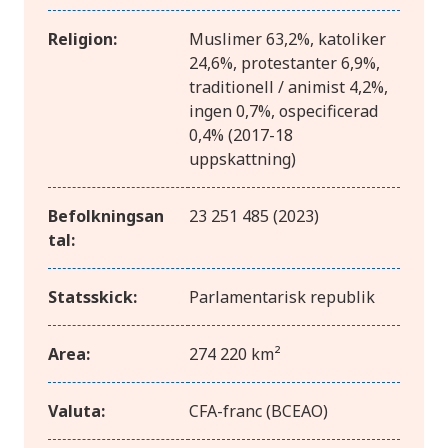
Religion:
Muslimer 63,2%, katoliker
24,6%, protestanter 6,9%,
traditionell / animist 4,2%,
ingen 0,7%, ospecificerad
0,4% (2017-18
uppskattning)
Befolkningsan
23 251 485 (2023)
tal:
Statsskick:
Parlamentarisk republik
Area:
274 220 km²
Valuta:
CFA-franc (BCEAO)