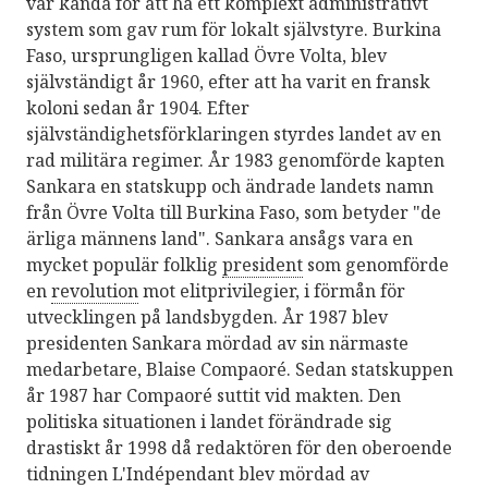
var kända för att ha ett komplext administrativt
system som gav rum för lokalt självstyre. Burkina
Faso, ursprungligen kallad Övre Volta, blev
självständigt år 1960, efter att ha varit en fransk
koloni sedan år 1904. Efter
självständighetsförklaringen styrdes landet av en
rad militära regimer. År 1983 genomförde kapten
Sankara en statskupp och ändrade landets namn
från Övre Volta till Burkina Faso, som betyder "de
ärliga männens land". Sankara ansågs vara en
mycket populär folklig
president
som genomförde
en
revolution
mot elitprivilegier, i förmån för
utvecklingen på landsbygden. År 1987 blev
presidenten Sankara mördad av sin närmaste
medarbetare, Blaise Compaoré. Sedan statskuppen
år 1987 har Compaoré suttit vid makten. Den
politiska situationen i landet förändrade sig
drastiskt år 1998 då redaktören för den oberoende
tidningen L'Indépendant blev mördad av