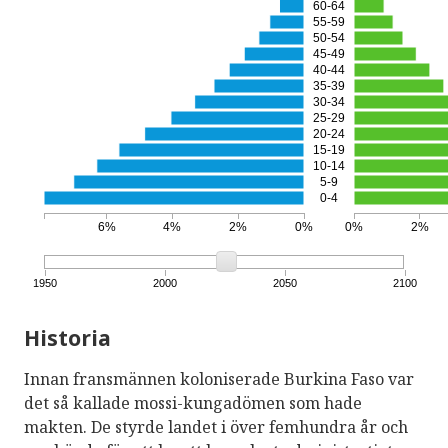
60-64
55-59
50-54
45-49
40-44
35-39
30-34
25-29
20-24
15-19
10-14
5-9
0-4
6%
4%
2%
0%
0%
2%
1950
2000
2050
2100
Historia
Innan fransmännen koloniserade Burkina Faso var
det så kallade mossi-kungadömen som hade
makten. De styrde landet i över femhundra år och