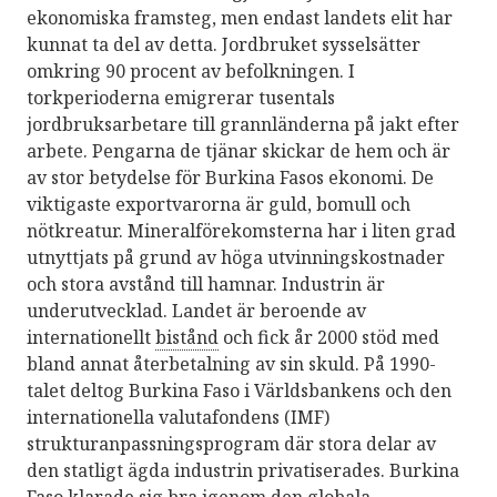
ekonomiska framsteg, men endast landets elit har
kunnat ta del av detta. Jordbruket sysselsätter
omkring 90 procent av befolkningen. I
torkperioderna emigrerar tusentals
jordbruksarbetare till grannländerna på jakt efter
arbete. Pengarna de tjänar skickar de hem och är
av stor betydelse för Burkina Fasos ekonomi. De
viktigaste exportvarorna är guld, bomull och
nötkreatur. Mineralförekomsterna har i liten grad
utnyttjats på grund av höga utvinningskostnader
och stora avstånd till hamnar. Industrin är
underutvecklad. Landet är beroende av
internationellt
bistånd
och fick år 2000 stöd med
bland annat återbetalning av sin skuld. På 1990-
talet deltog Burkina Faso i Världsbankens och den
internationella valutafondens (IMF)
strukturanpassningsprogram där stora delar av
den statligt ägda industrin privatiserades. Burkina