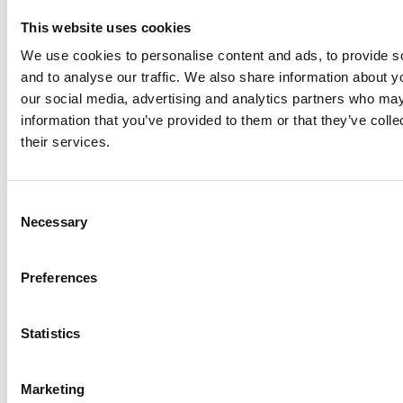
This website uses cookies
We use cookies to personalise content and ads, to provide s
and to analyse our traffic. We also share information about yo
our social media, advertising and analytics partners who may
information that you’ve provided to them or that they’ve coll
their services.
C
Necessary
o
n
s
Preferences
e
n
t
Statistics
S
e
Marketing
l