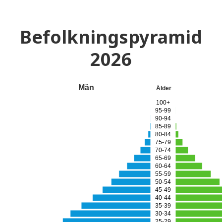
Befolkningspyramid
2026
Män
Ålder
100+
95-99
90-94
85-89
80-84
75-79
70-74
65-69
60-64
55-59
50-54
45-49
40-44
35-39
30-34
25-29