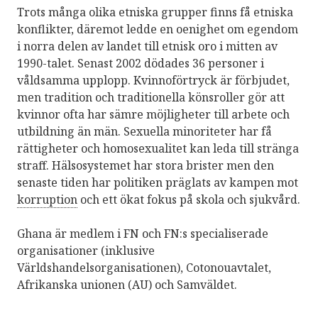
Trots många olika etniska grupper finns få etniska
konflikter, däremot ledde en oenighet om egendom
i norra delen av landet till etnisk oro i mitten av
1990-talet. Senast 2002 dödades 36 personer i
våldsamma upplopp. Kvinnoförtryck är förbjudet,
men tradition och traditionella könsroller gör att
kvinnor ofta har sämre möjligheter till arbete och
utbildning än män. Sexuella minoriteter har få
rättigheter och homosexualitet kan leda till stränga
straff. Hälsosystemet har stora brister men den
senaste tiden har politiken präglats av kampen mot
korruption
och ett ökat fokus på skola och sjukvård.
Ghana är medlem i FN och FN:s specialiserade
organisationer (inklusive
Världshandelsorganisationen), Cotonouavtalet,
Afrikanska unionen (
AU
) och Samväldet.