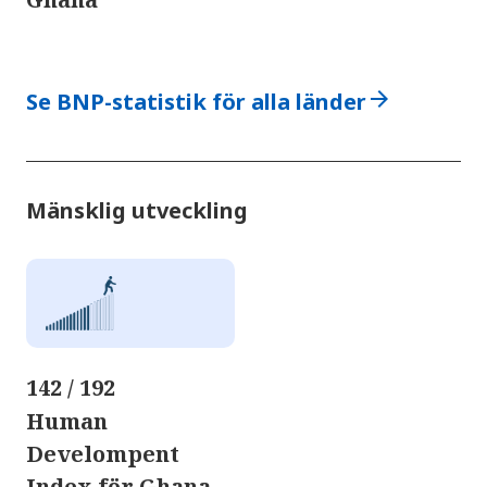
arrow_forward
Se BNP-statistik för alla länder
Mänsklig utveckling
142 / 192
Human
Develompent
Index för Ghana