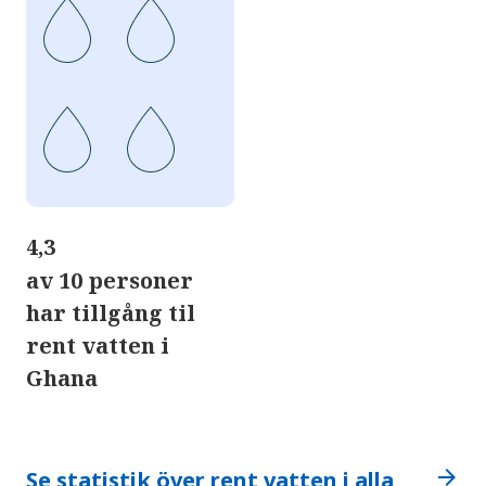
4,3
av 10 personer
har tillgång til
rent vatten i
Ghana
arrow_forward
Se statistik över rent vatten i alla