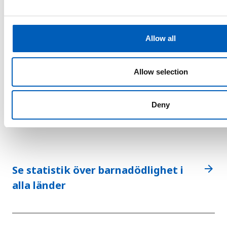
e
c
t
Allow all
i
o
n
Allow selection
44
barn dör per 1 000
Deny
levande födda i
Ghana
arrow_forward
Se statistik över barnadödlighet i
alla länder