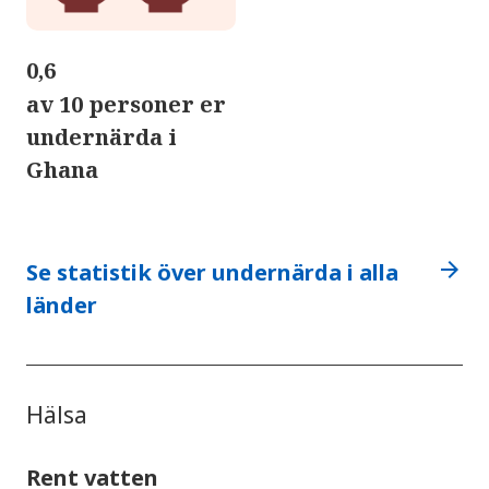
0,6
av 10 personer er
undernärda i
Ghana
arrow_forward
Se statistik över undernärda i alla
länder
Hälsa
Rent vatten