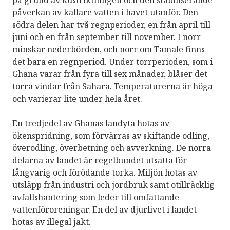
på grund av kustriktningen och den stabiliserande
påverkan av kallare vatten i havet utanför. Den
södra delen har två regnperioder, en från april till
juni och en från september till november. I norr
minskar nederbörden, och norr om Tamale finns
det bara en regnperiod. Under torrperioden, som i
Ghana varar från fyra till sex månader, blåser det
torra vindar från Sahara. Temperaturerna är höga
och varierar lite under hela året.
En tredjedel av Ghanas landyta hotas av
ökenspridning, som förvärras av skiftande odling,
överodling, överbetning och avverkning. De norra
delarna av landet är regelbundet utsatta för
långvarig och förödande torka. Miljön hotas av
utsläpp från industri och jordbruk samt otillräcklig
avfallshantering som leder till omfattande
vattenföroreningar. En del av djurlivet i landet
hotas av illegal jakt.