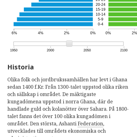
20-24
15-19
10-14
5-9
0-4
6%
4%
2%
0%
0%
2
1950
2000
2050
2100
Historia
Olika folk och jordbrukssamhällen har levt i Ghana
sedan 1400 f.Kr. Från 1300-talet uppstod olika riken
och sällskap i området. De mäktigaste
kungadömena uppstod i norra Ghana, där de
handlade guld och kolanötter över Sahara. På 1800-
talet fanns det över 100 olika kungadömen i
området. Den största, Ashanti
Federation
,
utvecklades till områdets ekonomiska och