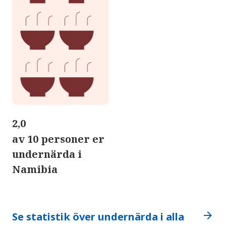
2,0
av 10 personer er
undernärda i
Namibia
arrow_forward
Se statistik över undernärda i alla