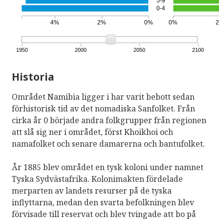
5-9
0-4
4%
2%
0%
0%
1950
2000
2050
2100
Historia
Området Namibia ligger i har varit bebott sedan
förhistorisk tid av det nomadiska Sanfolket. Från
cirka år 0 började andra folkgrupper från regionen
att slå sig ner i området, först Khoikhoi och
namafolket och senare damarerna och bantufolket.
År 1885 blev området en tysk koloni under namnet
Tyska Sydvästafrika. Kolonimakten fördelade
merparten av landets resurser på de tyska
inflyttarna, medan den svarta befolkningen blev
förvisade till reservat och blev tvingade att bo på