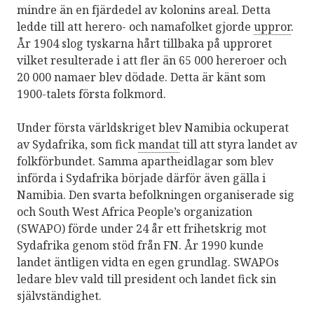
mindre än en fjärdedel av kolonins areal. Detta
ledde till att herero- och namafolket gjorde
uppror
.
År 1904 slog tyskarna hårt tillbaka på upproret
vilket resulterade i att fler än 65 000 hereroer och
20 000 namaer blev dödade. Detta är känt som
1900-talets första folkmord.
Under första världskriget blev Namibia ockuperat
av Sydafrika, som fick
mandat
till att styra landet av
folkförbundet. Samma apartheidlagar som blev
införda i Sydafrika började därför även gälla i
Namibia. Den svarta befolkningen organiserade sig
och South West Africa People’s organization
(SWAPO) förde under 24 år ett frihetskrig mot
Sydafrika genom stöd från FN. År 1990 kunde
landet äntligen vidta en egen grundlag. SWAPOs
ledare blev vald till president och landet fick sin
självständighet.