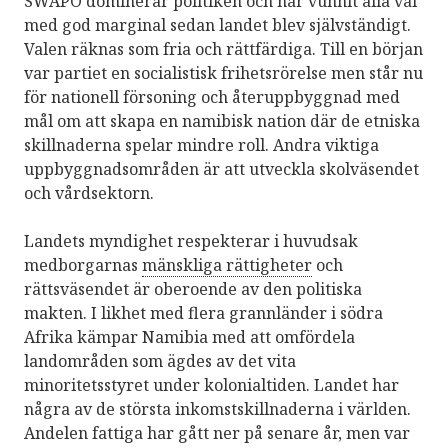
SWAPO dominerar politiken och har vunnit alla val
med god marginal sedan landet blev självständigt.
Valen räknas som fria och rättfärdiga. Till en början
var partiet en socialistisk frihetsrörelse men står nu
för nationell försoning och återuppbyggnad med
mål om att skapa en namibisk nation där de etniska
skillnaderna spelar mindre roll. Andra viktiga
uppbyggnadsområden är att utveckla skolväsendet
och vårdsektorn.
Landets myndighet respekterar i huvudsak
medborgarnas
mänskliga rättigheter
och
rättsväsendet är oberoende av den politiska
makten. I likhet med flera grannländer i södra
Afrika kämpar Namibia med att omfördela
landområden som ägdes av det vita
minoritetsstyret under kolonialtiden. Landet har
några av de största inkomstskillnaderna i världen.
Andelen fattiga har gått ner på senare år, men var