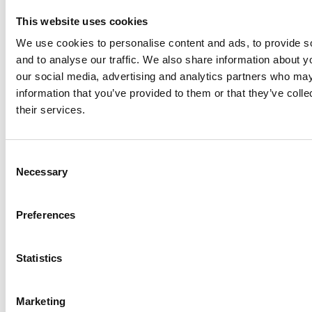
This website uses cookies
arrow_forward
Se statistik över barnadödlighet i
We use cookies to personalise content and ads, to provide s
alla länder
and to analyse our traffic. We also share information about yo
our social media, advertising and analytics partners who may
information that you’ve provided to them or that they’ve coll
their services.
Fattigdom
BNP per invånare
C
Necessary
o
Bruttonasjonalprodukt dividerat med
n
antalet invånare i landet, justerat för
s
Preferences
e
köpkraft.
n
t
Statistics
S
e
Marketing
l