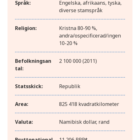
Språk:
Engelska, afrikaans, tyska,
diverse stamspråk
Religion:
Kristna 80-90 %,
andra/ospecificerad/ingen
10-20 %
Befolkningsan
2 100 000 (2011)
tal:
Statsskick:
Republik
Area:
825 418 kvadratkilometer
Valuta:
Namibisk dollar, rand
Bruttonational
11 206 PPP$