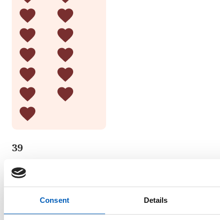
39
barn dör per 1 000
levande födda i
Namibia
Consent
Details