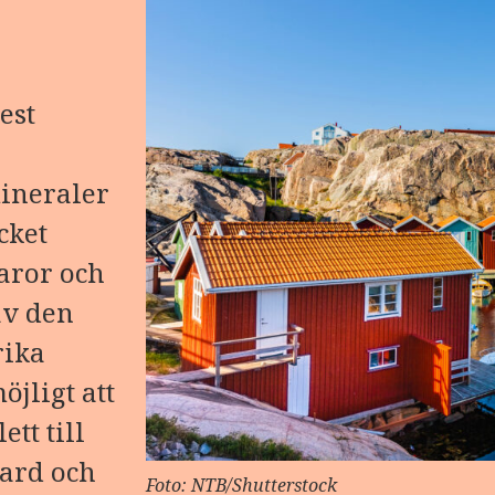
est
ineraler
cket
aror och
av den
rika
öjligt att
ett till
dard och
Foto: NTB/Shutterstock