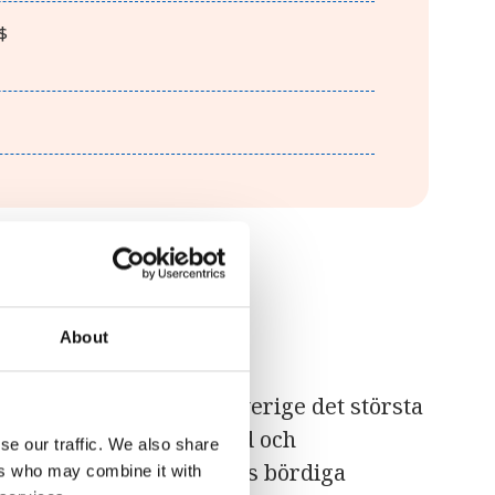
$
About
 kvadratkilometer är Sverige det största
r av en stor del högland och
se our traffic. We also share
 delarna av Sverige finns bördiga
ers who may combine it with