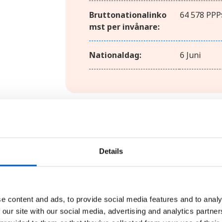
Bruttonationalinko
64 578 PPP
mst per invånare:
Nationaldag:
6 Juni
Geografi
Details
Med en landyta på nästan 450 000
landet i Norden. Landskapet bestå
e content and ads, to provide social media features and to analy
bergområden i norr. I de centrala
 our site with our social media, advertising and analytics partn