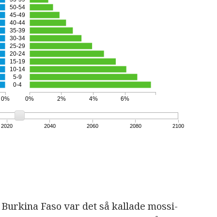
50-54
45-49
40-44
35-39
30-34
25-29
20-24
15-19
10-14
5-9
0-4
0%
0%
2%
4%
6%
2020
2040
2060
2080
2100
Burkina Faso var det så kallade mossi-