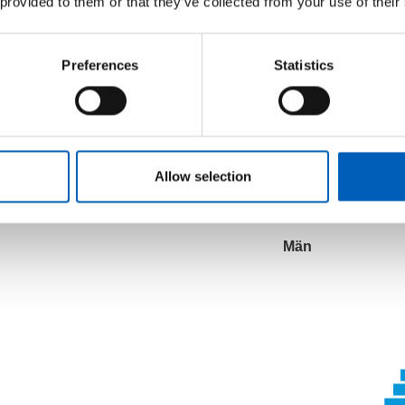
 provided to them or that they’ve collected from your use of their
liten och långa perioder av torka 
Jorderosion och ökenutbredning ä
Preferences
Statistics
landet.
Allow selection
Befolknin
Män