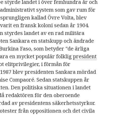
styrde landet i över femhundra år och
t administrativt system som gav rum för
ursprungligen kallad Övre Volta, blev
a varit en fransk koloni sedan år 1904.
n styrdes landet av en rad militära
ten Sankara en statskupp och ändrade
 Burkina Faso, som betyder "de ärliga
ara en mycket populär folklig
president
t elitprivilegier, i förmån för
 1987 blev presidenten Sankara mördad
aise Compaoré. Sedan statskuppen år
en. Den politiska situationen i landet
 då redaktören för den oberoende
rdad av presidentens säkerhetsstyrkor.
tester från oppositionen och det civila