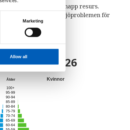
 services.
har gjort vatten till en knapp resurs.
r de mest allvarliga miljöproblemen för
Marketing
Allow all
gspyramid
2026
Kvinnor
Ålder
100+
95-99
90-94
85-89
80-84
75-79
70-74
65-69
60-64
55-59