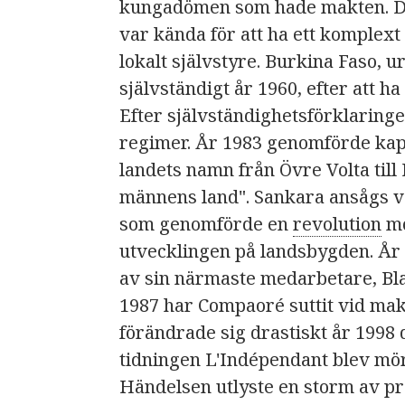
kungadömen som hade makten. De 
var kända för att ha ett komplex
lokalt självstyre. Burkina Faso, 
självständigt år 1960, efter att h
Efter självständighetsförklaringe
regimer. År 1983 genomförde kap
landets namn från Övre Volta till
männens land". Sankara ansågs v
som genomförde en
revolution
mo
utvecklingen på landsbygden. År
av sin närmaste medarbetare, Bl
1987 har Compaoré suttit vid makt
förändrade sig drastiskt år 1998
tidningen L'Indépendant blev mö
Händelsen utlyste en storm av pro