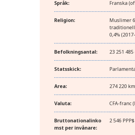
Språk:
Franska (of
Religion:
Muslimer 63
traditionel
0,4% (2017
Befolkningsantal:
23 251 485 
Statsskick:
Parlamenta
Area:
274 220 km
Valuta:
CFA-franc 
Bruttonationalinko
2 546 PPP$
mst per invånare: