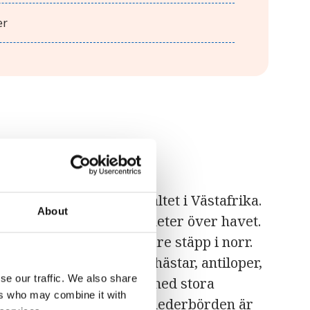
er
gger i det torra Sahelbältet i Västafrika.
About
n savann cirka 200-300 meter över havet.
savann i söder till torrare stäpp i norr.
nd annat elefanter, flodhästar, antiloper,
se our traffic. We also share
 har ett tropiskt klimat med stora
ers who may combine it with
tid. Den genomsnittliga nederbörden är