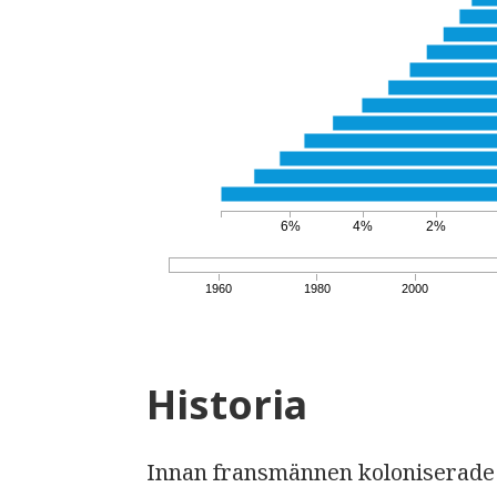
6%
4%
2%
1960
1980
2000
Historia
Innan fransmännen koloniserade 