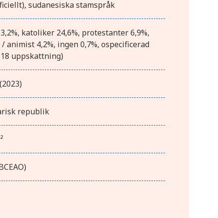
ficiellt), sudanesiska stamspråk
,2%, katoliker 24,6%, protestanter 6,9%,
l / animist 4,2%, ingen 0,7%, ospecificerad
-18 uppskattning)
(2023)
risk republik
²
(BCEAO)