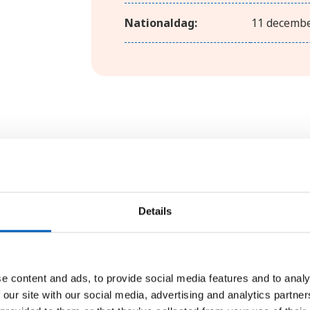
Nationaldag:
11 decemb
Geografi
Burkina Faso har ingen kust och li
Details
Stora delar av landet ligger på e
Vegetationen varierar från fuktig 
Landet har ett rikt djurliv med bla
e content and ads, to provide social media features and to analy
lejon och leoparder. Burkina Faso
 our site with our social media, advertising and analytics partn
skillnader mellan torka och regn