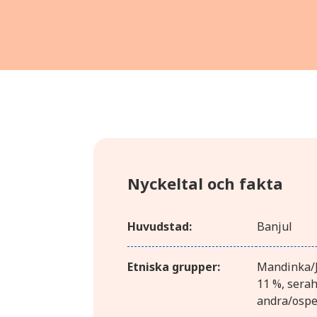
Nyckeltal och fakta
Huvudstad:
Banjul
Etniska grupper:
Mandinka/Ja
11 %, serah
andra/ospec