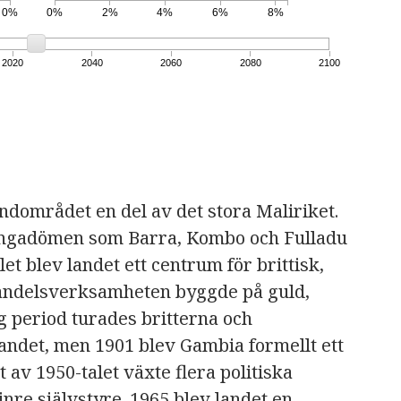
0%
0%
2%
4%
6%
8%
2020
2040
2060
2080
2100
ndområdet en del av det stora Maliriket.
kungadömen som Barra, Kombo och Fulladu
et blev landet ett centrum för brittisk,
Handelsverksamheten byggde på guld,
g period turades britterna och
andet, men 1901 blev Gambia formellt ett
t av 1950-talet växte flera politiska
inre självstyre. 1965 blev landet en