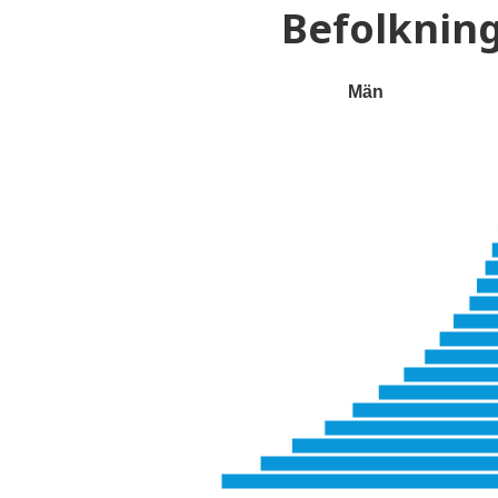
Befolknin
Män