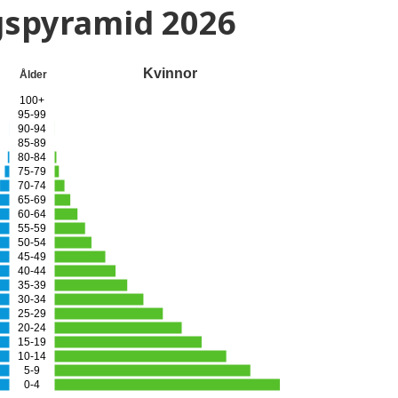
gspyramid
2026
Kvinnor
Ålder
100+
95-99
90-94
85-89
80-84
75-79
70-74
65-69
60-64
55-59
50-54
45-49
40-44
35-39
30-34
25-29
20-24
15-19
10-14
5-9
0-4