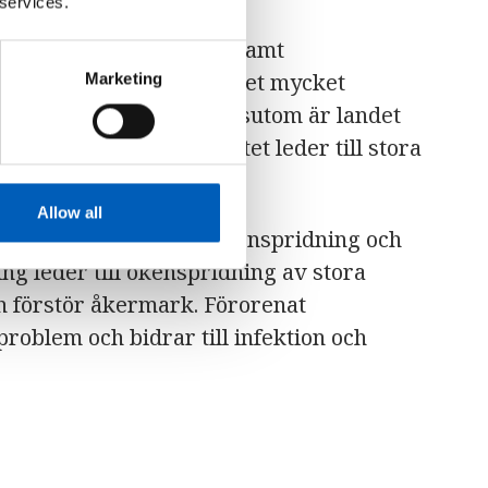
 services.
med många torrperioder samt
gs flodstranden gör landet mycket
Marketing
ch översvämningar. Dessutom är landet
Det oförutsägbara klimatet leder till stora
k och byggnader.
Allow all
andet är avskogning, ökenspridning och
g leder till ökenspridning av stora
h förstör åkermark. Förorenat
problem och bidrar till infektion och