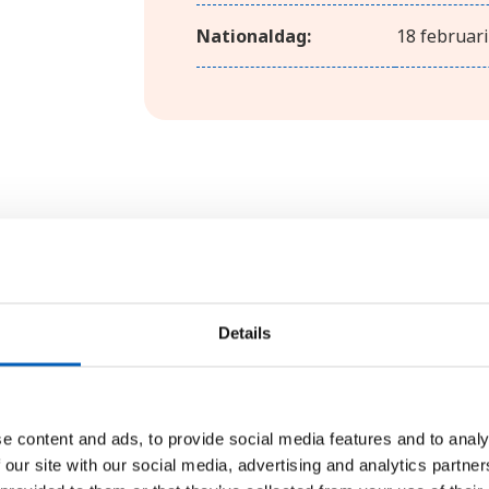
Nationaldag:
18 februari
Geografi
Gambia är det minsta landet på Af
Details
och är omslutet av Senegal i norr,
dal med Gambiafloden som rinner
viktigaste transportartär och flo
e content and ads, to provide social media features and to analy
mangroveskogar. Gambiafloden har
 our site with our social media, advertising and analytics partn
och rinner ut i Atlanten vid huvu