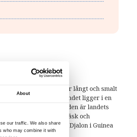
rikas fastland. Landet är långt och smalt
About
 öster och söder. Hela landet ligger i en
 rakt genom landet. Floden är landets
dstränderna består av träsk och
se our traffic. We also share
 sitt ursprung i Fouta-Djalon i Guinea
ers who may combine it with
dstaden Banjul.