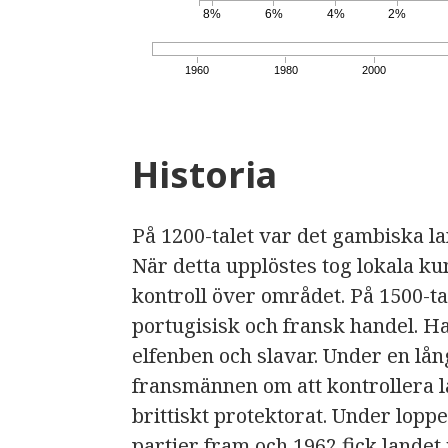
8%
6%
4%
2%
1960
1980
2000
Historia
På 1200-talet var det gambiska la
När detta upplöstes tog lokala 
kontroll över området. På 1500-tal
portugisisk och fransk handel. 
elfenben och slavar. Under en lån
fransmännen om att kontrollera l
brittiskt protektorat. Under loppe
partier fram och 1962 fick landet 