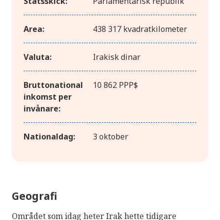
Statsskick:
Parlamentarisk republik
Area:
438 317 kvadratkilometer
Valuta:
Irakisk dinar
Bruttonational
10 862 PPP$
inkomst per
invånare:
Nationaldag:
3 oktober
Geografi
Området som idag heter Irak hette tidigare