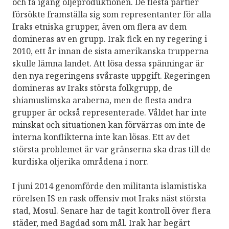
och få igång oljeproduktionen. De flesta partier
försökte framställa sig som representanter för alla
Iraks etniska grupper, även om flera av dem
domineras av en grupp. Irak fick en ny regering i
2010, ett år innan de sista amerikanska trupperna
skulle lämna landet. Att lösa dessa spänningar är
den nya regeringens svåraste uppgift. Regeringen
domineras av Iraks största folkgrupp, de
shiamuslimska araberna, men de flesta andra
grupper är också representerade. Våldet har inte
minskat och situationen kan förvärras om inte de
interna konflikterna inte kan lösas. Ett av det
största problemet är var gränserna ska dras till de
kurdiska oljerika områdena i norr.
I juni 2014 genomförde den militanta islamistiska
rörelsen IS en rask offensiv mot Iraks näst största
stad, Mosul. Senare har de tagit kontroll över flera
städer, med Bagdad som mål. Irak har begärt