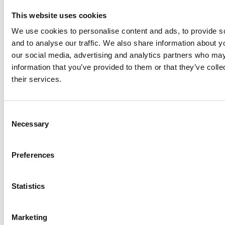
This website uses cookies
We use cookies to personalise content and ads, to provide s
and to analyse our traffic. We also share information about yo
our social media, advertising and analytics partners who may
information that you’ve provided to them or that they’ve coll
their services.
C
Necessary
o
n
s
Preferences
e
n
t
Statistics
S
e
Marketing
l