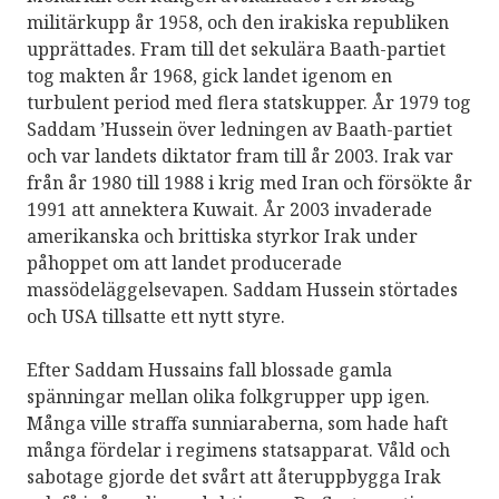
militärkupp år 1958, och den irakiska republiken
upprättades. Fram till det sekulära Baath-partiet
tog makten år 1968, gick landet igenom en
turbulent period med flera statskupper. År 1979 tog
Saddam ’Hussein över ledningen av Baath-partiet
och var landets diktator fram till år 2003. Irak var
från år 1980 till 1988 i krig med Iran och försökte år
1991 att annektera Kuwait. År 2003 invaderade
amerikanska och brittiska styrkor Irak under
påhoppet om att landet producerade
massödeläggelsevapen. Saddam Hussein störtades
och USA tillsatte ett nytt styre.
Efter Saddam Hussains fall blossade gamla
spänningar mellan olika folkgrupper upp igen.
Många ville straffa sunniaraberna, som hade haft
många fördelar i regimens statsapparat. Våld och
sabotage gjorde det svårt att återuppbygga Irak