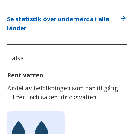
arrow_forward
Se statistik över undernärda i alla
länder
Hälsa
Rent vatten
Andel av befolkningen som har tillgång
till rent och säkert dricksvatten