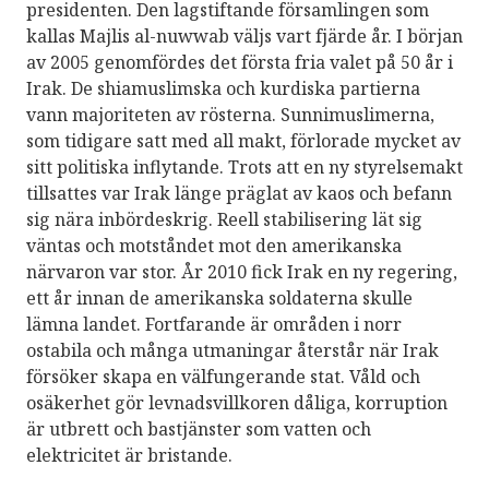
presidenten. Den lagstiftande församlingen som
kallas Majlis al-nuwwab väljs vart fjärde år. I början
av 2005 genomfördes det första fria valet på 50 år i
Irak. De shiamuslimska och kurdiska partierna
vann majoriteten av rösterna. Sunnimuslimerna,
som tidigare satt med all makt, förlorade mycket av
sitt politiska inflytande. Trots att en ny styrelsemakt
tillsattes var Irak länge präglat av kaos och befann
sig nära inbördeskrig. Reell stabilisering lät sig
väntas och motståndet mot den amerikanska
närvaron var stor. År 2010 fick Irak en ny regering,
ett år innan de amerikanska soldaterna skulle
lämna landet. Fortfarande är områden i norr
ostabila och många utmaningar återstår när Irak
försöker skapa en välfungerande stat. Våld och
osäkerhet gör levnadsvillkoren dåliga, korruption
är utbrett och bastjänster som vatten och
elektricitet är bristande.