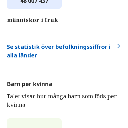
48 007 437
människor i Irak
arrow_forward
Se statistik över befolkningssiffror i
alla länder
Barn per kvinna
Talet visar hur många barn som föds per
kvinna.