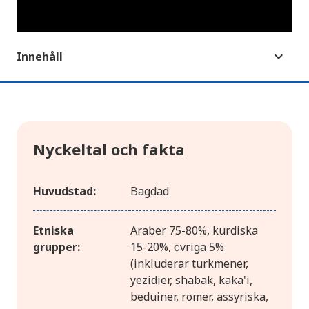
Innehåll
Nyckeltal och fakta
Huvudstad:
Bagdad
Etniska
Araber 75-80%, kurdiska
grupper:
15-20%, övriga 5%
(inkluderar turkmener,
yezidier, shabak, kaka'i,
beduiner, romer, assyriska,