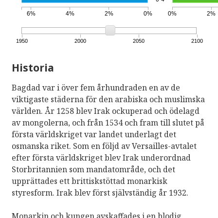
6%
4%
2%
0%
0%
2%
1950
2000
2050
2100
Historia
Bagdad var i över fem århundraden en av de
viktigaste städerna för den arabiska och muslimska
världen. År 1258 blev Irak ockuperad och ödelagd
av mongolerna, och från 1534 och fram till slutet på
första världskriget var landet underlagt det
osmanska riket. Som en följd av Versailles-avtalet
efter första världskriget blev Irak underordnad
Storbritannien som mandatområde, och det
upprättades ett brittiskstöttad monarkisk
styresform. Irak blev först självständig år 1932.
Monarkin och kungen avskaffades i en blodig