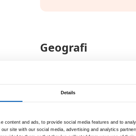
Geografi
Den sydvästliga delen tillhör de 
ställen runt 1500-1900 meter öve
området är de platta och bördiga
floderna Sava och Drava rinner ut
Details
ligger även många öar. Vegetation
lövskogar medan i bergen består v
och granskog. På bergen vid kuste
e content and ads, to provide social media features and to analy
låglandet vid kusten och på öarn
 our site with our social media, advertising and analytics partn