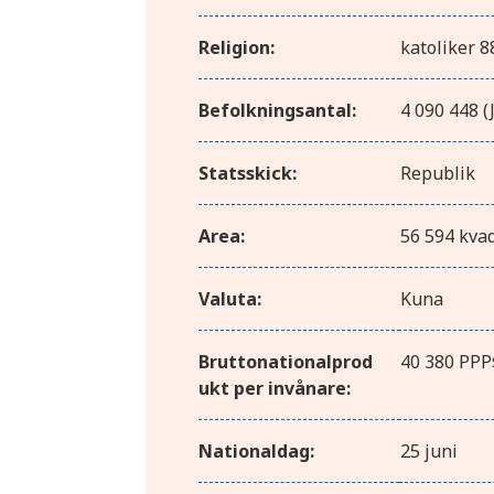
Religion:
katoliker 8
Befolkningsantal:
4 090 448 (
Statsskick:
Republik
Area:
56 594 kva
Valuta:
Kuna
Bruttonationalprod
40 380 PPP
ukt per invånare:
Nationaldag:
25 juni