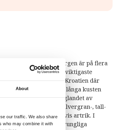
dinariska alperna och bergen är på flera
r havet. Det ekonomiskt viktigaste
 markerna i nordöstliga Kroatien där
 till Donau. Utanför den långa kusten
About
en i inlandet består i låglandet av
egetationen av bok-, silvergran-, tall-
n är vegetationen stegvis artrik. I
se our traffic. We also share
a är mycket av den ursprungliga
ers who may combine it with