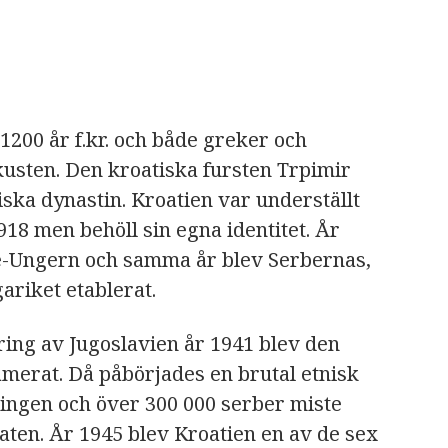
 1200 år f.kr. och både greker och
kusten. Den kroatiska fursten Trpimir
ska dynastin. Kroatien var underställt
18 men behöll sin egna identitet. År
e-Ungern och samma år blev Serbernas,
riket etablerat.
ring av Jugoslavien år 1941 blev den
merat. Då påbörjades en brutal etnisk
ingen och över 300 000 serber miste
staten. År 1945 blev Kroatien en av de sex