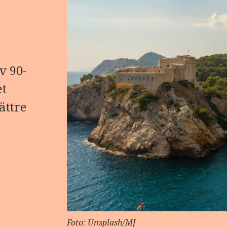
v 90-
et
ättre
Foto: Unsplash/MJ